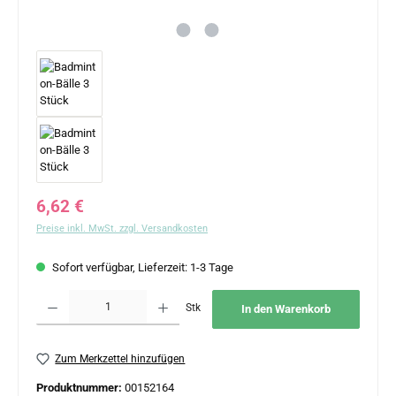
Regulärer Preis:
6,62 €
Preise inkl. MwSt. zzgl. Versandkosten
Sofort verfügbar, Lieferzeit: 1-3 Tage
Produkt Anzahl: Gib den gewünschten Wert ein oder benutze die Schaltflächen um 
Stk
In den Warenkorb
Zum Merkzettel hinzufügen
Produktnummer:
00152164