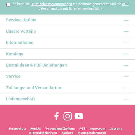
Ich habe die
Datenschutzbestimmungen
zur Kenntnis genommen und die
AGB
gelesen und bin mit ihnen einverstanden.
*
Service-Hotline
Unsere Vorteile
Informationen
Kataloge
Bastelideen & PDF-Anleitungen
Service
Zahlungs- und Versandarten
Ladengeschäft
Facebook
Instagram
YouTube
Datenschutz
Kontakt
Versand und Zahlung
AGB
Impressum
Über uns
Widerrufsbelehrung
Kataloge
Montageanleitungen