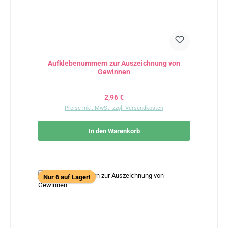
Aufklebenummern zur Auszeichnung von
Gewinnen
Regulärer Preis:
2,96 €
Preise inkl. MwSt. zzgl. Versandkosten
In den Warenkorb
Nur 6 auf Lager!