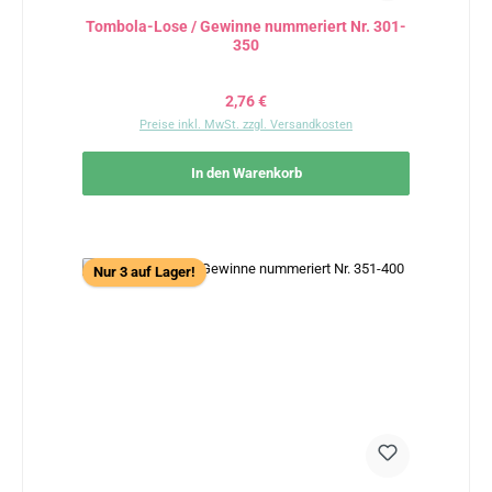
Tombola-Lose / Gewinne nummeriert Nr. 301-
350
Regulärer Preis:
2,76 €
Preise inkl. MwSt. zzgl. Versandkosten
In den Warenkorb
Nur 3 auf Lager!