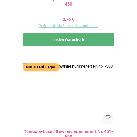
450
Regulärer Preis:
2,76 €
Preise inkl. MwSt. zzgl. Versandkosten
In den Warenkorb
Nur 10 auf Lager!
Tombola-Lose / Gewinne nummeriert Nr. 451-
500