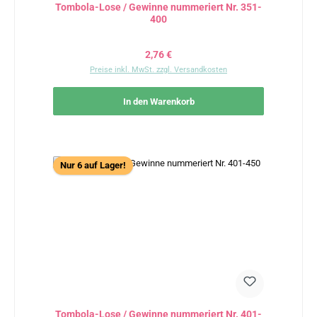
Tombola-Lose / Gewinne nummeriert Nr. 351-
400
Regulärer Preis:
2,76 €
Preise inkl. MwSt. zzgl. Versandkosten
In den Warenkorb
Nur 6 auf Lager!
Tombola-Lose / Gewinne nummeriert Nr. 401-