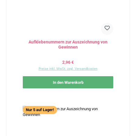
Aufklebenummern zur Auszeichnung von
Gewinnen
Regulärer Preis:
2,96 €
Preise inkl. MwSt. zzgl. Versandkosten
In den Warenkorb
Nur 5 auf Lager!