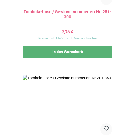
Tombola-Lose / Gewinne nummeriert Nr. 251-
300
Regulärer Preis:
2,76 €
Preise inkl. MwSt. zzgl. Versandkosten
In den Warenkorb