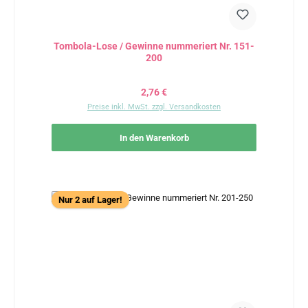
Tombola-Lose / Gewinne nummeriert Nr. 151-
200
Regulärer Preis:
2,76 €
Preise inkl. MwSt. zzgl. Versandkosten
In den Warenkorb
Nur 2 auf Lager!