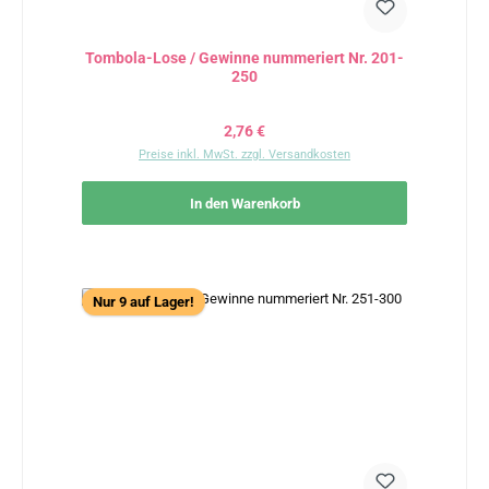
Tombola-Lose / Gewinne nummeriert Nr. 201-
250
Regulärer Preis:
2,76 €
Preise inkl. MwSt. zzgl. Versandkosten
In den Warenkorb
Nur 9 auf Lager!