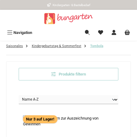
Kindergarten- & Bastelbedarf
Zum Hauptinhalt springen
Navigation
Saisonales
Kindergeburtstag & Sommerfest
Tombola
Produkte filtern
Nur 3 auf Lager!