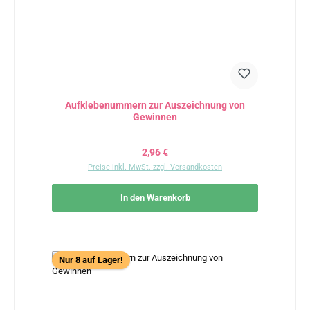
Aufklebenummern zur Auszeichnung von
Gewinnen
Regulärer Preis:
2,96 €
Preise inkl. MwSt. zzgl. Versandkosten
In den Warenkorb
Nur 8 auf Lager!