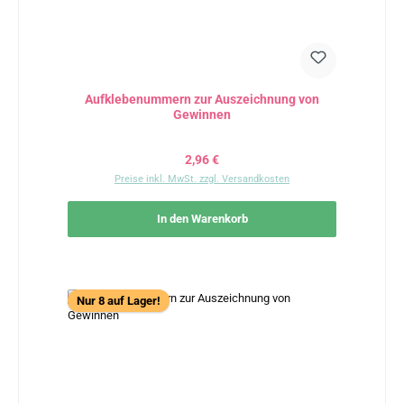
Aufklebenummern zur Auszeichnung von
Gewinnen
Regulärer Preis:
2,96 €
Preise inkl. MwSt. zzgl. Versandkosten
In den Warenkorb
Nur 8 auf Lager!