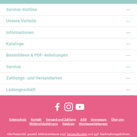
Service-Hotline
Unsere Vorteile
Informationen
Kataloge
Bastelideen & PDF-Anleitungen
Service
Zahlungs- und Versandarten
Ladengeschäft
Facebook
Instagram
YouTube
Datenschutz
Kontakt
Versand und Zahlung
AGB
Impressum
Über uns
Widerrufsbelehrung
Kataloge
Montageanleitungen
Alle Preise inkl. gesetzl. Mehrwertsteuer zzgl.
Versandkosten
und ggf. Nachnahmegebühren,