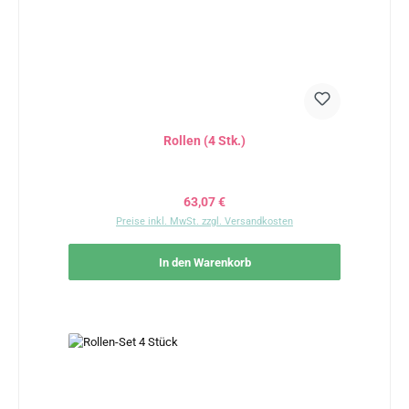
Rollen (4 Stk.)
Regulärer Preis:
63,07 €
Preise inkl. MwSt. zzgl. Versandkosten
In den Warenkorb