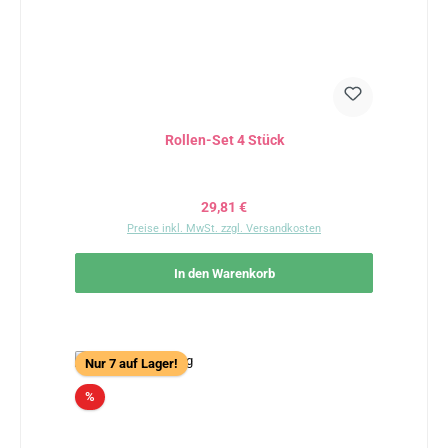
Rollen-Set 4 Stück
Regulärer Preis:
29,81 €
Preise inkl. MwSt. zzgl. Versandkosten
In den Warenkorb
Nur 7 auf Lager!
Rabatt
%