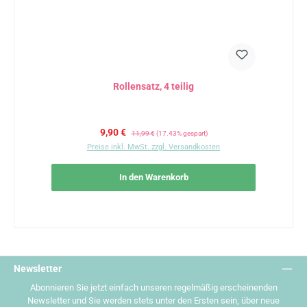
Rollensatz, 4 teilig
Verkaufspreis:
Regulärer Preis:
9,90 €
11,99 €
(17.43% gespart)
Preise inkl. MwSt. zzgl. Versandkosten
In den Warenkorb
Newsletter
Abonnieren Sie jetzt einfach unseren regelmäßig erscheinenden
Newsletter und Sie werden stets unter den Ersten sein, über neue