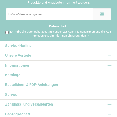
Produkte und Angebote informiert werden.
E-
Mail-
Adresse
*
Datenschutz
Ich habe die
Datenschutzbestimmungen
zur Kenntnis genommen und die
AGB
gelesen und bin mit ihnen einverstanden.
*
Service-Hotline
Unsere Vorteile
Informationen
Kataloge
Bastelideen & PDF-Anleitungen
Service
Zahlungs- und Versandarten
Ladengeschäft