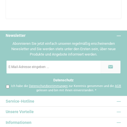
Newsletter
Abonnieren Sie jetzt einfach unseren regelmäßig erscheinenden
Newsletter und Sie werden stets unter den Ersten sein, über neue
Produkte und Angebote informiert werden.
E-
Mail-
Adresse
*
Datenschutz
Ich habe die
Datenschutzbestimmungen
zur Kenntnis genommen und die
AGB
gelesen und bin mit ihnen einverstanden.
*
Service-Hotline
Unsere Vorteile
Informationen