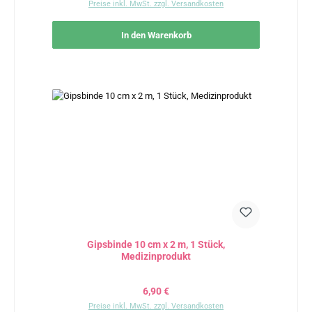
Preise inkl. MwSt. zzgl. Versandkosten
In den Warenkorb
Gipsbinde 10 cm x 2 m, 1 Stück,
Medizinprodukt
Regulärer Preis:
6,90 €
Preise inkl. MwSt. zzgl. Versandkosten