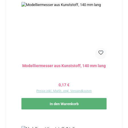
Modelliermesser aus Kunststoff, 140 mm lang
Regulärer Preis:
0,17 €
Preise inkl. MwSt. zzgl. Versandkosten
In den Warenkorb