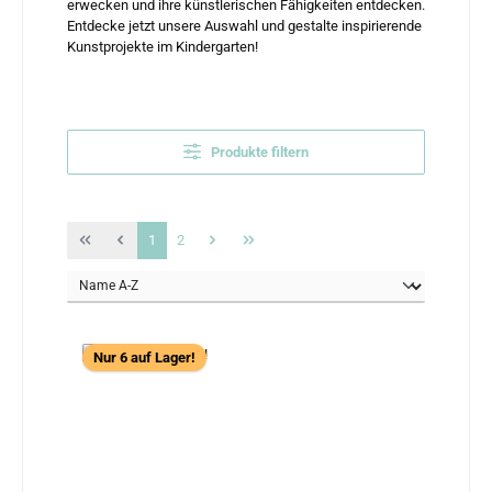
erwecken und ihre künstlerischen Fähigkeiten entdecken.
Entdecke jetzt unsere Auswahl und gestalte inspirierende
Kunstprojekte im Kindergarten!
Produkte filtern
Seite
Seite
1
2
Nur 6 auf Lager!