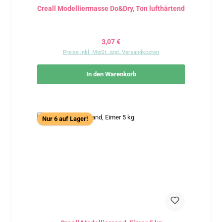
Creall Modelliermasse Do&Dry, Ton lufthärtend
Regulärer Preis:
3,07 €
Preise inkl. MwSt. zzgl. Versandkosten
In den Warenkorb
Nur 6 auf Lager!