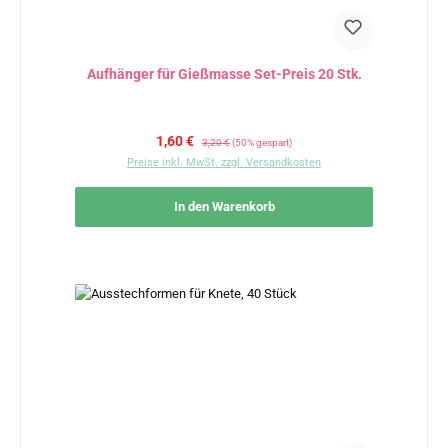
Aufhänger für Gießmasse Set-Preis 20 Stk.
Verkaufspreis:
Regulärer Preis:
1,60 €
3,20 €
(50% gespart)
Preise inkl. MwSt. zzgl. Versandkosten
In den Warenkorb