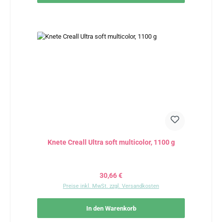
Knete Creall Ultra soft multicolor, 1100 g
Regulärer Preis:
30,66 €
Preise inkl. MwSt. zzgl. Versandkosten
In den Warenkorb