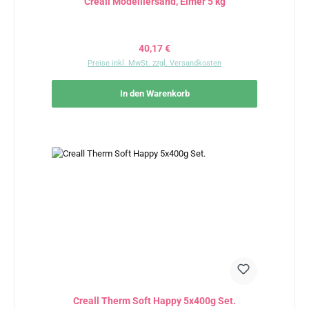
Creall Modelliersand, Eimer 5 kg
Regulärer Preis:
40,17 €
Preise inkl. MwSt. zzgl. Versandkosten
In den Warenkorb
Creall Therm Soft Happy 5x400g Set.