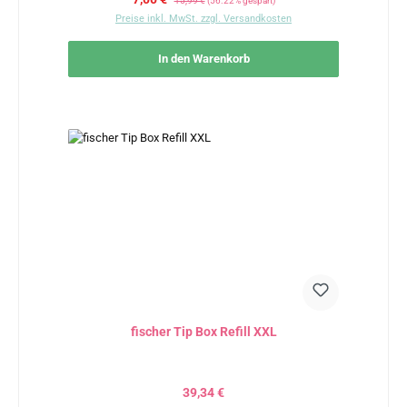
15,99 €
(56.22% gespart)
Preise inkl. MwSt. zzgl. Versandkosten
In den Warenkorb
fischer Tip Box Refill XXL
Regulärer Preis:
39,34 €