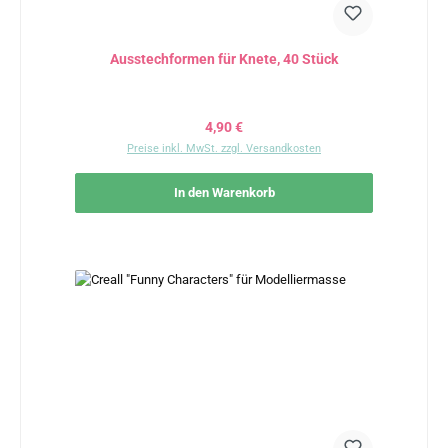
Ausstechformen für Knete, 40 Stück
Regulärer Preis:
4,90 €
Preise inkl. MwSt. zzgl. Versandkosten
In den Warenkorb