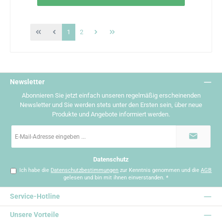
Seite
Seite
1
2
Newsletter
Abonnieren Sie jetzt einfach unseren regelmäßig erscheinenden
Newsletter und Sie werden stets unter den Ersten sein, über neue
Produkte und Angebote informiert werden.
E-
Mail-
Adresse
*
Datenschutz
Ich habe die
Datenschutzbestimmungen
zur Kenntnis genommen und die
AGB
gelesen und bin mit ihnen einverstanden.
*
Service-Hotline
Unsere Vorteile