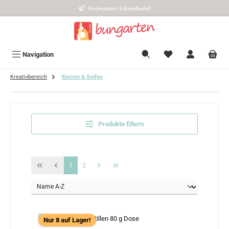
Kindergarten- & Bastelbedarf
Zum Hauptinhalt springen
Navigation
Kreativbereich
Kerzen & Seifen
Produkte filtern
Seite
Seite
1
2
Nur 8 auf Lager!