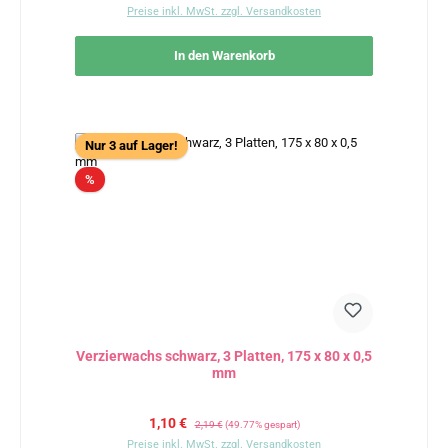
Preise inkl. MwSt. zzgl. Versandkosten
In den Warenkorb
Nur 3 auf Lager!
Rabatt
%
Verzierwachs schwarz, 3 Platten, 175 x 80 x 0,5
mm
Verkaufspreis:
Regulärer Preis:
1,10 €
2,19 €
(49.77% gespart)
Preise inkl. MwSt. zzgl. Versandkosten