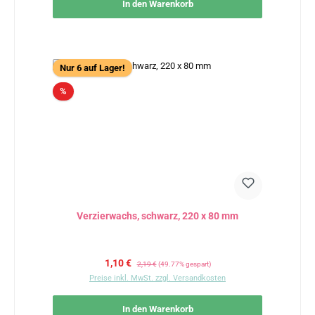
In den Warenkorb
Nur 6 auf Lager!
Rabatt
%
Verzierwachs, schwarz, 220 x 80 mm
Verkaufspreis:
Regulärer Preis:
1,10 €
2,19 €
(49.77% gespart)
Preise inkl. MwSt. zzgl. Versandkosten
In den Warenkorb