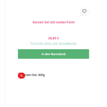
Kerzen Set mit runder Form
Regulärer Preis:
38,89 €
Preise inkl. MwSt. zzgl. Versandkosten
In den Warenkorb
Rabatt
%