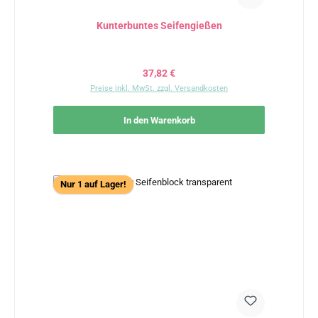
Kunterbuntes Seifengießen
Regulärer Preis:
37,82 €
Preise inkl. MwSt. zzgl. Versandkosten
In den Warenkorb
Nur 1 auf Lager!