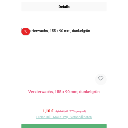
Details
Rabatt
%
Verzierwachs, 155 x 90 mm, dunkelgrün
Verkaufspreis:
Regulärer Preis:
1,10 €
2,19 €
(49.77% gespart)
Preise inkl. MwSt. zzgl. Versandkosten