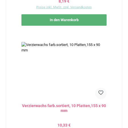
Regulärer Preis:
8,19 €
Preise inkl. MwSt. zzgl. Versandkosten
In den Warenkorb
Verzierwachs farb.sortiert, 10 Platten,155 x 90
mm
Regulärer Preis:
10,33 €