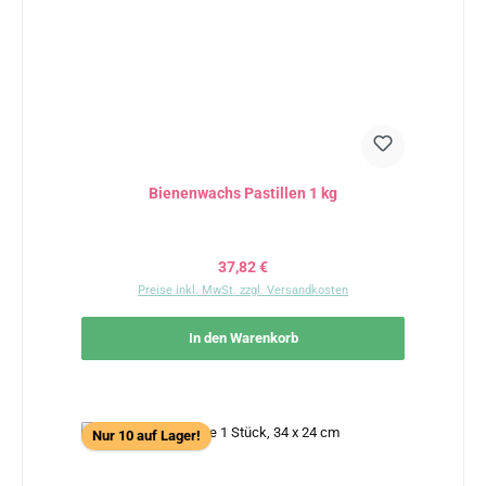
Bienenwachs Pastillen 1 kg
Regulärer Preis:
37,82 €
Preise inkl. MwSt. zzgl. Versandkosten
In den Warenkorb
Nur 10 auf Lager!