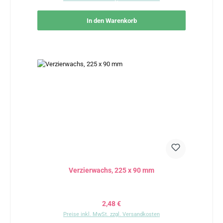
In den Warenkorb
Verzierwachs, 225 x 90 mm
Regulärer Preis:
2,48 €
Preise inkl. MwSt. zzgl. Versandkosten