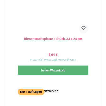
Bienenwachsplatte 1 Stück, 34 x 24 cm
Regulärer Preis:
8,64 €
Preise inkl. MwSt. zzgl. Versandkosten
In den Warenkorb
Nur 1 auf Lager!