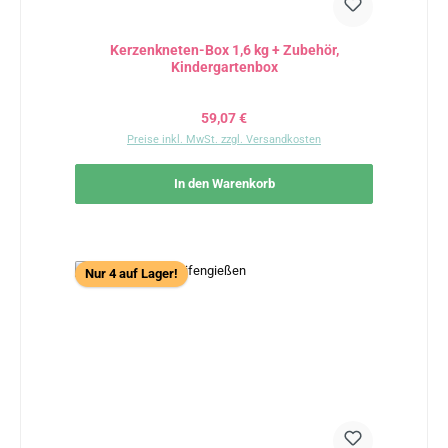
Kerzenkneten-Box 1,6 kg + Zubehör,
Kindergartenbox
Regulärer Preis:
59,07 €
Preise inkl. MwSt. zzgl. Versandkosten
In den Warenkorb
Nur 4 auf Lager!