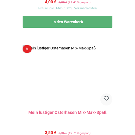
Verkaufspreis:
Regulärer Preis:
4,00 €
5,09 €
(21.41% gespart)
Preise inkl. MwSt. zzgl. Versandkosten
In den Warenkorb
Rabatt
%
Mein lustiger Osterhasen Mix-Max-Spaß
Verkaufspreis:
Regulärer Preis:
3,50 €
6,96 €
(49.71% gespart)