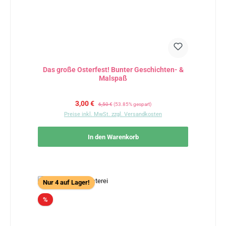
Das große Osterfest! Bunter Geschichten- &
Malspaß
Verkaufspreis:
Regulärer Preis:
3,00 €
6,50 €
(53.85% gespart)
Preise inkl. MwSt. zzgl. Versandkosten
In den Warenkorb
Nur 4 auf Lager!
Rabatt
%