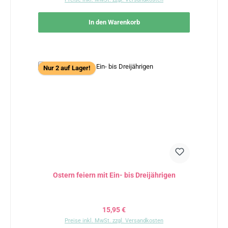
In den Warenkorb
Nur 2 auf Lager!
Ostern feiern mit Ein- bis Dreijährigen
Regulärer Preis:
15,95 €
Preise inkl. MwSt. zzgl. Versandkosten