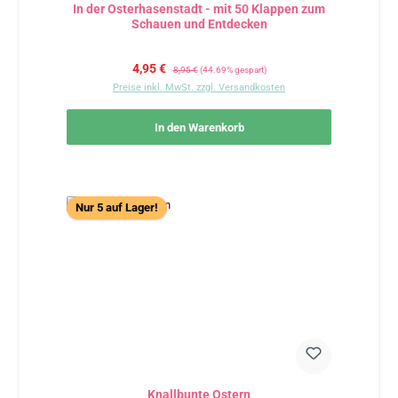
In der Osterhasenstadt - mit 50 Klappen zum
Schauen und Entdecken
Verkaufspreis:
Regulärer Preis:
4,95 €
8,95 €
(44.69% gespart)
Preise inkl. MwSt. zzgl. Versandkosten
In den Warenkorb
Nur 5 auf Lager!
Knallbunte Ostern