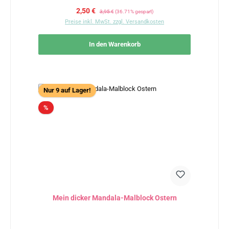
Verkaufspreis:
Regulärer Preis:
2,50 €
3,95 €
(36.71% gespart)
Preise inkl. MwSt. zzgl. Versandkosten
In den Warenkorb
Nur 9 auf Lager!
Rabatt
%
Mein dicker Mandala-Malblock Ostern