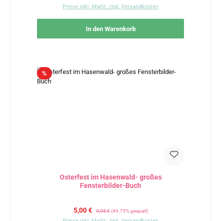
Preise inkl. MwSt. zzgl. Versandkosten
In den Warenkorb
Rabatt
%
Osterfest im Hasenwald- großes
Fensterbilder-Buch
Verkaufspreis:
Regulärer Preis:
5,00 €
9,95 €
(49.75% gespart)
Preise inkl. MwSt. zzgl. Versandkosten