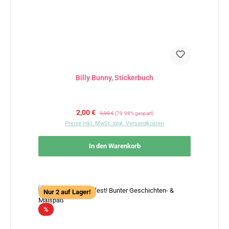
Billy Bunny, Stickerbuch
Verkaufspreis:
Regulärer Preis:
2,00 €
9,99 €
(79.98% gespart)
Preise inkl. MwSt. zzgl. Versandkosten
In den Warenkorb
Nur 2 auf Lager!
Rabatt
%