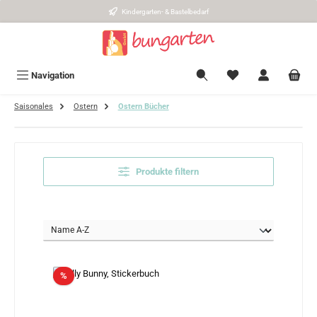
Kindergarten- & Bastelbedarf
Zum Hauptinhalt springen
Navigation
Saisonales
Ostern
Ostern Bücher
Produkte filtern
Rabatt
%