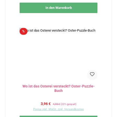
In den Warenkorb
Rabatt
%
Wo ist das Osterei versteckt? Oster-Puzzle-
Buch
Verkaufspreis:
Regulärer Preis:
3,96 €
4,95 €
(20% gespart)
Preise inkl. MwSt. zzgl. Versandkosten