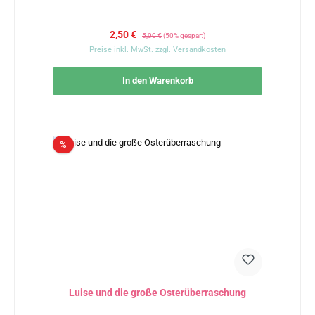
Verkaufspreis:
Regulärer Preis:
2,50 €
5,00 €
(50% gespart)
Preise inkl. MwSt. zzgl. Versandkosten
In den Warenkorb
Rabatt
%
Luise und die große Osterüberraschung