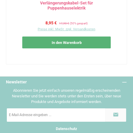
Verlängerungskabel-Set für
Puppenhauselektrik
Verkaufspreis:
Regulärer Preis:
8,95 €
17,90 €
(50% gespart)
Preise inkl. MwSt. zzgl. Versandkosten
In den Warenkorb
Newsletter
Abonnieren Sie jetzt einfach unseren regelmäßig erscheinenden
Newsletter und Sie werden stets unter den Ersten sein, über neue
Produkte und Angebote informiert werden.
E-
Mail-
Adresse
*
Datenschutz