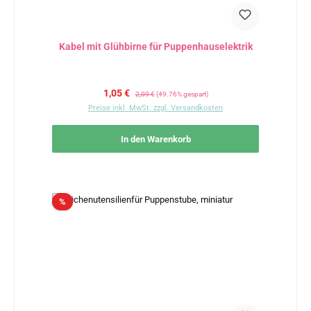
Kabel mit Glühbirne für Puppenhauselektrik
Verkaufspreis:
Regulärer Preis:
1,05 €
2,09 €
(49.76% gespart)
Preise inkl. MwSt. zzgl. Versandkosten
In den Warenkorb
Rabatt
%