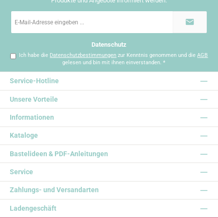
Produkte und Angebote informiert werden.
E-
Mail-
Adresse
*
Datenschutz
Ich habe die
Datenschutzbestimmungen
zur Kenntnis genommen und die
AGB
gelesen und bin mit ihnen einverstanden.
*
Service-Hotline
Unsere Vorteile
Informationen
Kataloge
Bastelideen & PDF-Anleitungen
Service
Zahlungs- und Versandarten
Ladengeschäft