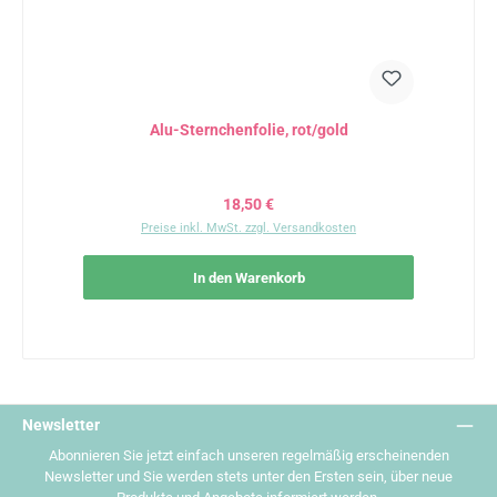
Alu-Sternchenfolie, rot/gold
Regulärer Preis:
18,50 €
Preise inkl. MwSt. zzgl. Versandkosten
In den Warenkorb
Newsletter
Abonnieren Sie jetzt einfach unseren regelmäßig erscheinenden
Newsletter und Sie werden stets unter den Ersten sein, über neue