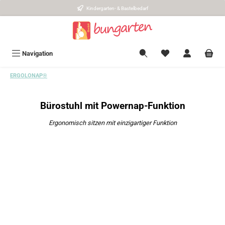
Kindergarten- & Bastelbedarf
Zum Hauptinhalt springen
Navigation
ERGOLONAP®
Bürostuhl mit Powernap-Funktion
Ergonomisch sitzen mit einzigartiger Funktion