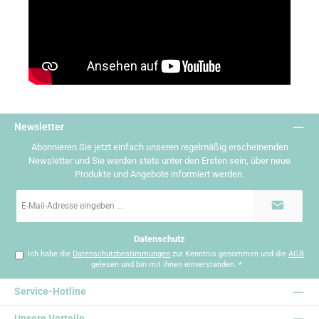
Newsletter
Abonnieren Sie jetzt einfach unseren regelmäßig erscheinenden
Newsletter und Sie werden stets unter den Ersten sein, über neue
Produkte und Angebote informiert werden.
E-
Mail-
Adresse
*
Datenschutz
Ich habe die
Datenschutzbestimmungen
zur Kenntnis genommen und die
AGB
gelesen und bin mit ihnen einverstanden.
*
Service-Hotline
Unsere Vorteile