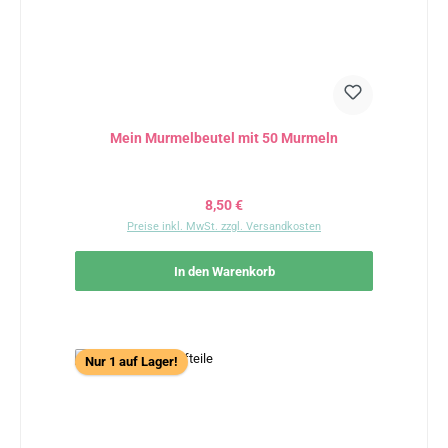
Mein Murmelbeutel mit 50 Murmeln
Regulärer Preis:
8,50 €
Preise inkl. MwSt. zzgl. Versandkosten
In den Warenkorb
Nur 1 auf Lager!