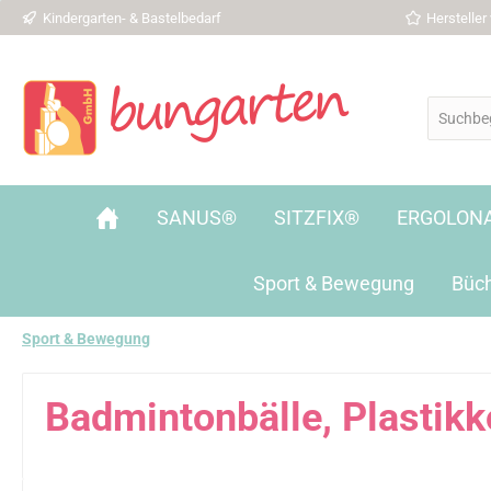
Kindergarten- & Bastelbedarf
Herstelle
 Hauptinhalt springen
Zur Suche springen
Zur Hauptnavigation springen
SANUS®
SITZFIX®
ERGOLON
Sport & Bewegung
Büc
Sport & Bewegung
Badmintonbälle, Plastikk