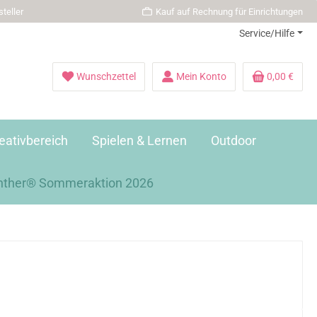
teller
Kauf auf Rechnung für Einrichtungen
Service/Hilfe
Wunschzettel
Mein Konto
0,00 €
eativbereich
Spielen & Lernen
Outdoor
nther® Sommeraktion 2026