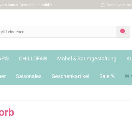
r vom Sanus-Gesundheitsstuhl®
Direkt vom Hers
AP®
CHILLOFA®
Möbel & Raumgestaltung
Kr
her
Saisonales
Geschenkartikel
Sale %
Wi
orb