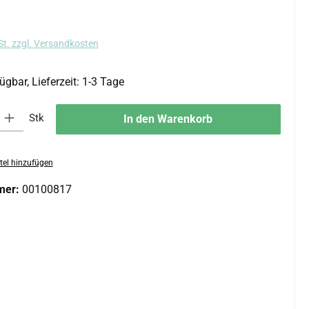
s:
St. zzgl. Versandkosten
ügbar, Lieferzeit: 1-3 Tage
 Gib den gewünschten Wert ein oder benutze die Schaltflächen um die An
Stk
In den Warenkorb
tel hinzufügen
mer:
00100817