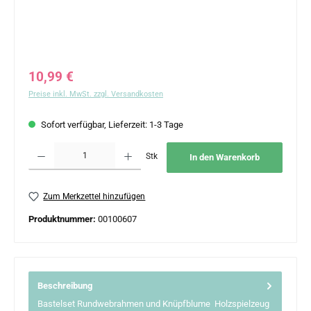
Regulärer Preis:
10,99 €
Preise inkl. MwSt. zzgl. Versandkosten
Sofort verfügbar, Lieferzeit: 1-3 Tage
Produkt Anzahl: Gib den gewünschten Wert ein oder benutze die Schaltflächen um 
Stk
In den Warenkorb
Zum Merkzettel hinzufügen
Produktnummer:
00100607
Beschreibung
Bastelset Rundwebrahmen und Knüpfblume Holzspielzeug