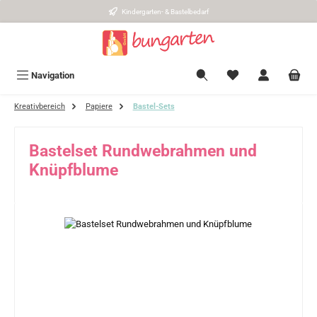
Kindergarten- & Bastelbedarf
Zum Hauptinhalt springen
Navigation
Kreativbereich
Papiere
Bastel-Sets
Bastelset Rundwebrahmen und
Knüpfblume
Bildergalerie überspringen