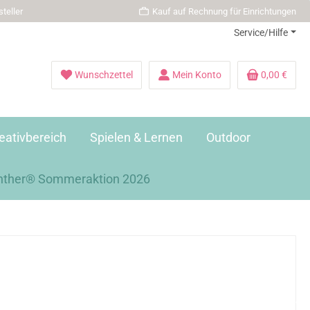
teller
Kauf auf Rechnung für Einrichtungen
Service/Hilfe
Wunschzettel
Mein Konto
0,00 €
eativbereich
Spielen & Lernen
Outdoor
nther® Sommeraktion 2026