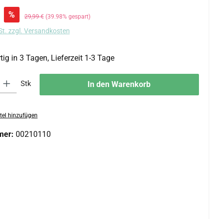
:
%
Regulärer Preis:
29,99 €
(39.98% gespart)
St. zzgl. Versandkosten
ig in 3 Tagen, Lieferzeit 1-3 Tage
 Gib den gewünschten Wert ein oder benutze die Schaltflächen um die An
Stk
In den Warenkorb
tel hinzufügen
mer:
00210110