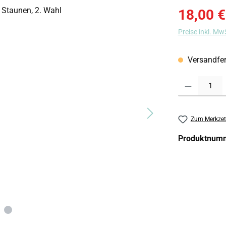
Verkaufspreis
18,00 €
Preise inkl. Mw
Versandfert
Produkt Anzahl:
Zum Merkzet
Produktnum