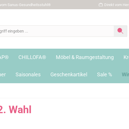
r vom Sanus-Gesundheitsstuhl®
Direkt vom Hers
AP®
CHILLOFA®
Möbel & Raumgestaltung
Kr
her
Saisonales
Geschenkartikel
Sale %
Wi
2. Wahl