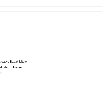
reative Bauaktivitäten.
ort oder zu Hause.
r!