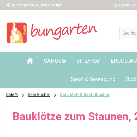
Kindergarten- & Bastelbedarf
Herstelle
 Hauptinhalt springen
Zur Suche springen
Zur Hauptnavigation springen
SANUS®
SITZFIX®
ERGOLON
Sport & Bewegung
Büc
Sale %
Sale Bücher
Sale Mal- & Bastelbücher
Bauklötze zum Staunen, 