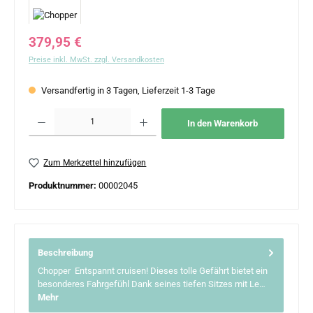
Regulärer Preis:
379,95 €
Preise inkl. MwSt. zzgl. Versandkosten
Versandfertig in 3 Tagen, Lieferzeit 1-3 Tage
Produkt Anzahl: Gib den gewünschten Wert ein oder benutze die Schaltflächen um 
In den Warenkorb
Zum Merkzettel hinzufügen
Produktnummer:
00002045
Beschreibung
Chopper Entspannt cruisen! Dieses tolle Gefährt bietet ein
besonderes Fahrgefühl Dank seines tiefen Sitzes mit Le…
Mehr