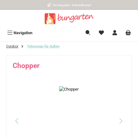
Kindergarten- & Bastelbedarf
Zum Hauptinhalt springen
Navigation
Outdoor
Fahrzeuge für Außen
Chopper
Bildergalerie überspringen