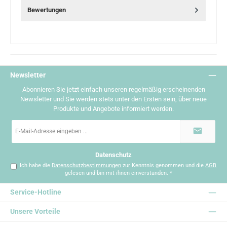
Bewertungen
Newsletter
Abonnieren Sie jetzt einfach unseren regelmäßig erscheinenden
Newsletter und Sie werden stets unter den Ersten sein, über neue
Produkte und Angebote informiert werden.
E-
Mail-
Adresse
*
Datenschutz
Ich habe die
Datenschutzbestimmungen
zur Kenntnis genommen und die
AGB
gelesen und bin mit ihnen einverstanden.
*
Service-Hotline
Unsere Vorteile