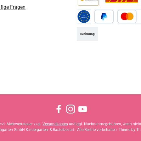
fige Fragen
Vorkasse
Standard
Standard EU
PayPal
Kredit- ode
Rechnung
Facebook
Instagram
YouTube
setzl. Mehrwertsteuer zzgl.
Versandkosten
und ggf. Nachnahmegebühren, wenn nicht
garten GmbH Kindergarten- & Bastelbedarf - Alle Rechte vorbehalten. Theme by
Th