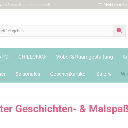
r vom Sanus-Gesundheitsstuhl®
Direkt vom Hers
AP®
CHILLOFA®
Möbel & Raumgestaltung
Kr
her
Saisonales
Geschenkartikel
Sale %
Wi
nter Geschichten- & Malspa