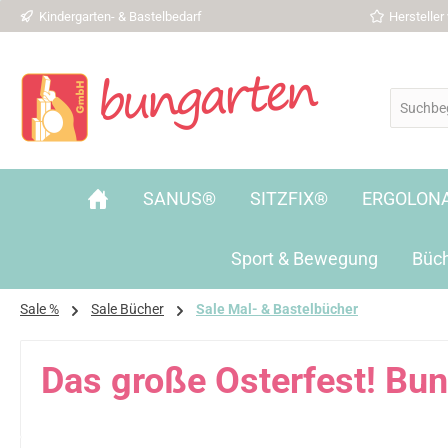
Kindergarten- & Bastelbedarf
Herstelle
 Hauptinhalt springen
Zur Suche springen
Zur Hauptnavigation springen
SANUS®
SITZFIX®
ERGOLON
Sport & Bewegung
Büc
Sale %
Sale Bücher
Sale Mal- & Bastelbücher
Das große Osterfest! Bu