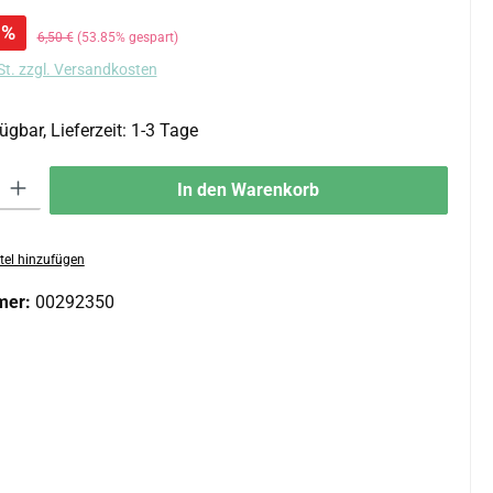
:
%
Regulärer Preis:
6,50 €
(53.85% gespart)
St. zzgl. Versandkosten
ügbar, Lieferzeit: 1-3 Tage
 Gib den gewünschten Wert ein oder benutze die Schaltflächen um die An
In den Warenkorb
tel hinzufügen
mer:
00292350