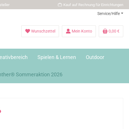
teller
Kauf auf Rechnung für Einrichtungen
Service/Hilfe
Wunschzettel
Mein Konto
0,00 €
eativbereich
Spielen & Lernen
Outdoor
nther® Sommeraktion 2026
ß