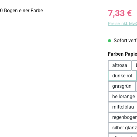
Regulärer Prei
7,33 €
Preise inkl. Mw
Sofort verf
Farben Papie
altrosa
dunkelrot
grasgrün
hellorange
mittelblau
regenboge
silber glän