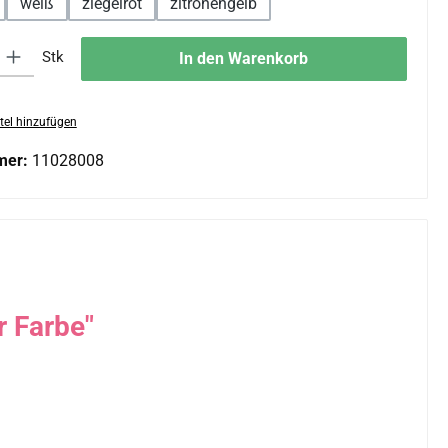
weiß
ziegelrot
zitronengelb
 Gib den gewünschten Wert ein oder benutze die Schaltflächen um die An
Stk
In den Warenkorb
tel hinzufügen
mer:
11028008
r Farbe"