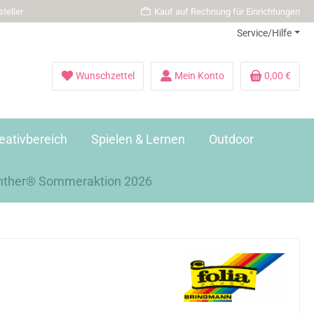
teller
Kauf auf Rechnung für Einrichtungen
Service/Hilfe
Wunschzettel
Mein Konto
0,00 €
eativbereich
Spielen & Lernen
Outdoor
nther® Sommeraktion 2026