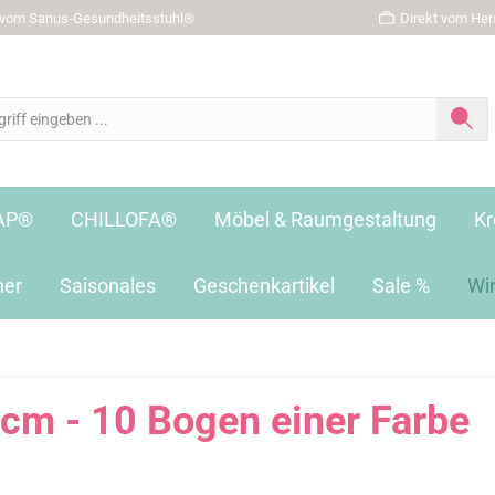
r vom Sanus-Gesundheitsstuhl®
Direkt vom Hers
AP®
CHILLOFA®
Möbel & Raumgestaltung
Kr
her
Saisonales
Geschenkartikel
Sale %
Wi
 cm - 10 Bogen einer Farbe