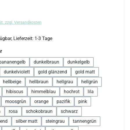
s:
St. zzgl. Versandkosten
ügbar, Lieferzeit: 1-3 Tage
auswählen
r
bananengelb
dunkelbraun
dunkelgelb
dunkelviolett
gold glänzend
gold matt
hellbeige
hellbraun
hellgrau
hellgrün
hibiscus
himmelblau
hochrot
lila
moosgrün
orange
pazifik
pink
n
rosa
schokobraun
schwarz
zend
silber matt
steingrau
tannengrün