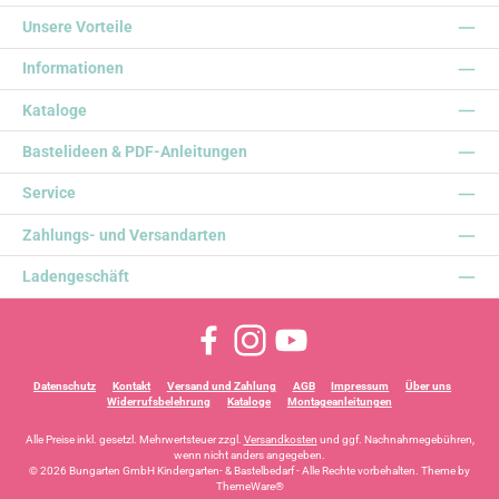
Unsere Vorteile
Informationen
Kataloge
Bastelideen & PDF-Anleitungen
Service
Zahlungs- und Versandarten
Ladengeschäft
Facebook
Instagram
YouTube
Datenschutz
Kontakt
Versand und Zahlung
AGB
Impressum
Über uns
Widerrufsbelehrung
Kataloge
Montageanleitungen
Alle Preise inkl. gesetzl. Mehrwertsteuer zzgl.
Versandkosten
und ggf. Nachnahmegebühren,
wenn nicht anders angegeben.
© 2026 Bungarten GmbH Kindergarten- & Bastelbedarf - Alle Rechte vorbehalten. Theme by
ThemeWare®