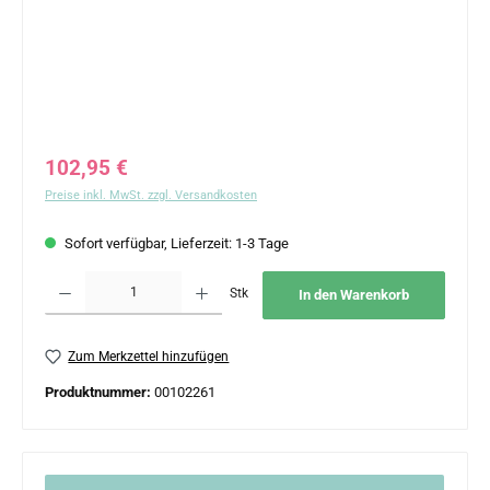
Regulärer Preis:
102,95 €
Preise inkl. MwSt. zzgl. Versandkosten
Sofort verfügbar, Lieferzeit: 1-3 Tage
Produkt Anzahl: Gib den gewünschten Wert ein oder benutze die Schaltflächen um 
Stk
In den Warenkorb
Zum Merkzettel hinzufügen
Produktnummer:
00102261