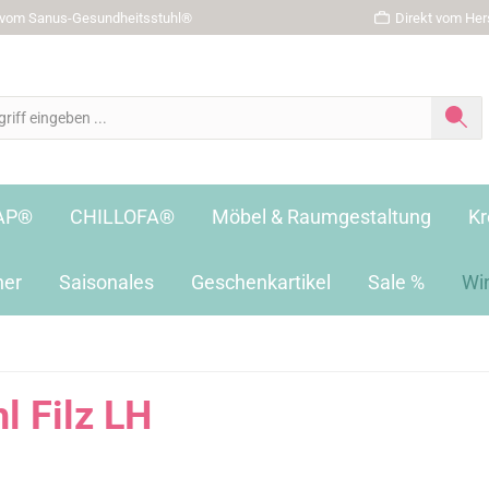
r vom Sanus-Gesundheitsstuhl®
Direkt vom Hers
AP®
CHILLOFA®
Möbel & Raumgestaltung
Kr
her
Saisonales
Geschenkartikel
Sale %
Wi
 Filz LH