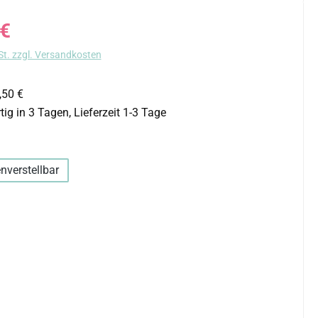
s:
 €
St. zzgl. Versandkosten
,50 €
ig in 3 Tagen, Lieferzeit 1-3 Tage
uswählen
nverstellbar
hlen
auswählen
len