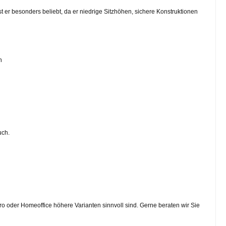
t er besonders beliebt, da er niedrige Sitzhöhen, sichere Konstruktionen
n
uch.
o oder Homeoffice höhere Varianten sinnvoll sind. Gerne beraten wir Sie