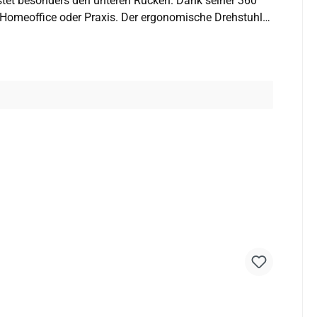
stet besonders den unteren Rücken. Dank seiner 360°
s. Der ergonomische Drehstuhl
ieherstuhl ist er besonders beliebt, da er niedrige
Produktmerkmale: · 5-Stern-
ollständig schwenkbare,
g zur einfachen
eraten wir Sie bei der Wahl der passenden Ausführung,
 Wirbelsäule spürbar entlastet, und Sie bleiben auch
Büros. Sind Ersatzteile erhältlich
eile bei Bedarf ausgetauscht werden, wodurch sich die
fbau?Der Aufbau
 46 cm Sitzhöhe können innerhalb Deutschlands gegen