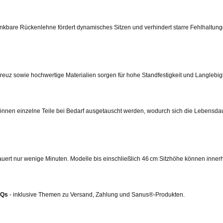
hwenkbare Rückenlehne fördert dynamisches Sitzen und verhindert starre Fehlhaltun
kreuz sowie hochwertige Materialien sorgen für hohe Standfestigkeit und Langlebigk
 können einzelne Teile bei Bedarf ausgetauscht werden, wodurch sich die Lebensda
uert nur wenige Minuten. Modelle bis einschließlich 46 cm Sitzhöhe können innerh
AQs
- inklusive Themen zu Versand, Zahlung und Sanus®-Produkten.