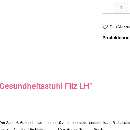
Produkt Anzahl:
Zum Merkzet
Produktnum
esundheitsstuhl Filz LH"
er Sanus®-Gesundheitsstuhl unterstützt eine gesunde, ergonomische Sitzhaltung
d Komfort - ideal für Kindergarten, Büro, Homeoffice oder Praxis.