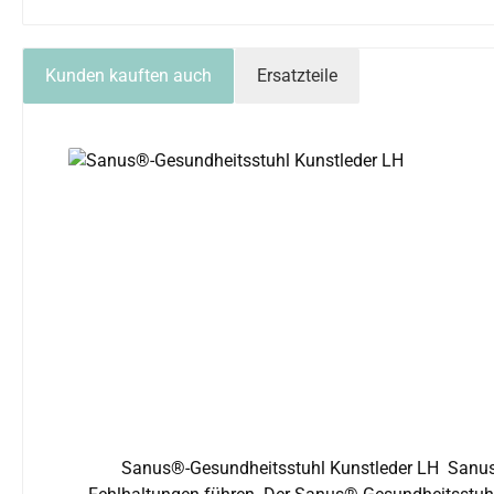
Kunden kauften auch
Ersatzteile
Produktgalerie überspringen
Sanus®-Gesundheitsstuhl Kunstleder LH Sanus®-Gesundheitsstuhl - Ergonomisch, beweglich und langlebig Langes Sitzen kann zu Rückenverspannungen und