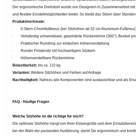
Der ergonomische Drehstuhl wurde von Designern in Zusammenarbeit mit Medi
und flexible Einstellmöglichkeiten bietet. So bleibt das Sitzen über Stu
Produktmerkmale:
·
5-Stern-Chromfußkreuz (bei Sitzhöhen ab 52 cm Aluminium-Fußkreuz)
·
Vollständig schwenkbare, gepolsterte Rückenlehne (360°), flexibel pos
·
Praktischer Rundring zur einfachen Höhenverstellung
·
Runder Polstersitz mit hochwertigem Sitzkern
·
Höhenverstellbare Rückenlehne
Belastbarkeit:
bis ca. 110 kg
Varianten:
Weitere Sitzhöhen und Farben auf Anfrage
Nachhaltigkeit:
Nahezu alle Komponenten sind austauschbar und als Ersatz
FAQ - Häufige Fragen
Welche Sitzhöhe ist die richtige für mich?
Die optimale Sitzhöhe hängt von Ihrer Körpergröße und dem Einsatzbereich
bei der Wahl der passenden Ausführung, damit Sie ergonomisch und komfor