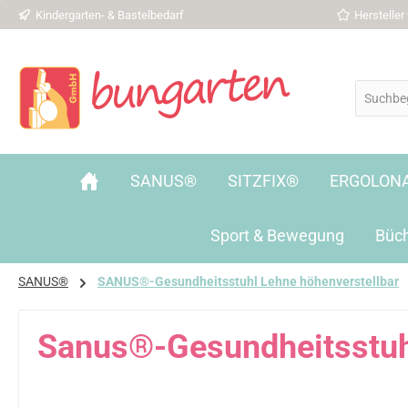
Kindergarten- & Bastelbedarf
Herstelle
 Hauptinhalt springen
Zur Suche springen
Zur Hauptnavigation springen
SANUS®
SITZFIX®
ERGOLON
Sport & Bewegung
Büc
SANUS®
SANUS®-Gesundheitsstuhl Lehne höhenverstellbar
Sanus®-Gesundheitsstuhl