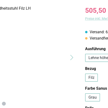
Regulärer Prei
505,50
Preise inkl. Mw
Versand: 6
Versandfert
a
Ausführung
Lehne höhe
auswä
Bezug
Filz
Farbe Sanus
Grau
auswäh