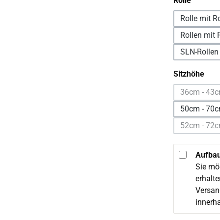
Rolle
Rolle mit R
Rollen mit F
SLN-Rollen
aus
Sitzhöhe
36cm - 43
(Diese
50cm - 70c
52cm - 72c
Aufbau
Sie mö
erhalt
Versand
innerh