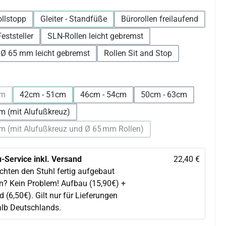
ollstopp
Gleiter - Standfüße
Bürorollen freilaufend
eststeller
SLN-Rollen leicht gebremst
 Ø 65 mm leicht gebremst
Rollen Sit and Stop
wählen
cm
42cm - 51cm
46cm - 54cm
50cm - 63cm
 Option ist zurzeit nicht verfügbar.)
m (mit Alufußkreuz)
m (mit Alufußkreuz und Ø 65 mm Rollen)
(Diese Option ist zurzeit nicht verfügbar.)
-Service inkl. Versand
22,40 €
chten den Stuhl fertig aufgebaut
en? Kein Problem! Aufbau (15,90€) +
 (6,50€). Gilt nur für Lieferungen
alb Deutschlands.