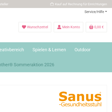
teller
Kauf auf Rechnung für Einrichtungen
Service/Hilfe
Wunschzettel
Mein Konto
0,00 €
eativbereich
Spielen & Lernen
Outdoor
nther® Sommeraktion 2026