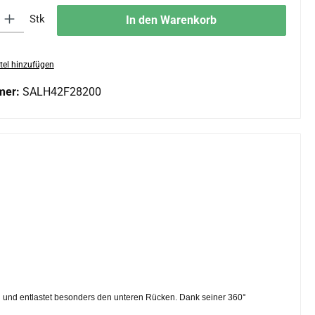
 Gib den gewünschten Wert ein oder benutze die Schaltflächen um die An
Stk
In den Warenkorb
tel hinzufügen
mer:
SALH42F28200
 und entlastet besonders den unteren Rücken. Dank seiner 360°