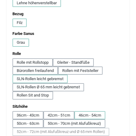
Lehne höhenverstellbar
auswählen
Bezug
Filz
auswählen
Farbe Sanus
Grau
auswählen
Rolle
Rolle mit Rollstopp
Gleiter - Standfüße
Bürorollen freilaufend
Rollen mit Feststeller
SLN-Rollen leicht gebremst
SLN-Rollen Ø 65 mm leicht gebremst
Rollen Sit and Stop
auswählen
Sitzhöhe
36cm - 43cm
42cm - 51cm
46cm - 54cm
50cm - 63cm
50cm - 70cm (mit Alufußkreuz)
52cm - 72cm (mit Alufußkreuz und Ø 65 mm Rollen)
(Diese Option ist zurzeit nicht verfügbar.)