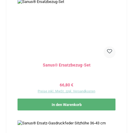
Sanus® Ersatzbezug-Set
Regulärer Preis:
66,80 €
Preise inkl. MwSt. zzgl. Versandkosten
In den Warenkorb