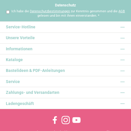
*
Datenschutz
Ich habe die
Datenschutzbestimmungen
zur Kenntnis genommen und die
AGB
gelesen und bin mit ihnen einverstanden.
*
Service-Hotline
Unsere Vorteile
Informationen
Kataloge
Bastelideen & PDF-Anleitungen
Service
Zahlungs- und Versandarten
Ladengeschäft
Facebook
Instagram
YouTube