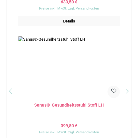
Regulärer Preis:
633,50 €
Preise inkl. MwSt. zzgl. Versandkosten
Details
Sanus®-Gesundheitsstuhl Stoff LH
Regulärer Preis:
399,80 €
Preise inkl. MwSt. zzgl. Versandkosten