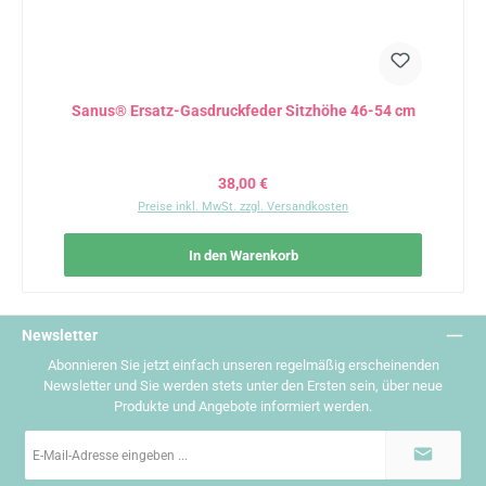
Sanus® Ersatz-Gasdruckfeder Sitzhöhe 46-54 cm
Regulärer Preis:
38,00 €
Preise inkl. MwSt. zzgl. Versandkosten
In den Warenkorb
Newsletter
Abonnieren Sie jetzt einfach unseren regelmäßig erscheinenden
Newsletter und Sie werden stets unter den Ersten sein, über neue
Produkte und Angebote informiert werden.
E-
Mail-
Adresse