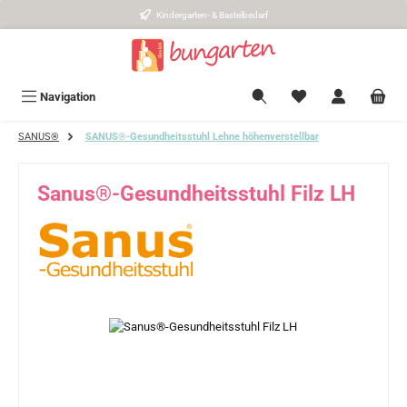
Kindergarten- & Bastelbedarf
Zum Hauptinhalt springen
Navigation
SANUS®
SANUS®-Gesundheitsstuhl Lehne höhenverstellbar
Sanus®-Gesundheitsstuhl Filz LH
Bildergalerie überspringen