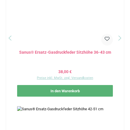
Sanus® Ersatz-Gasdruckfeder Sitzhöhe 36-43 cm
Regulärer Preis:
38,00 €
Preise inkl. MwSt. zzgl. Versandkosten
In den Warenkorb