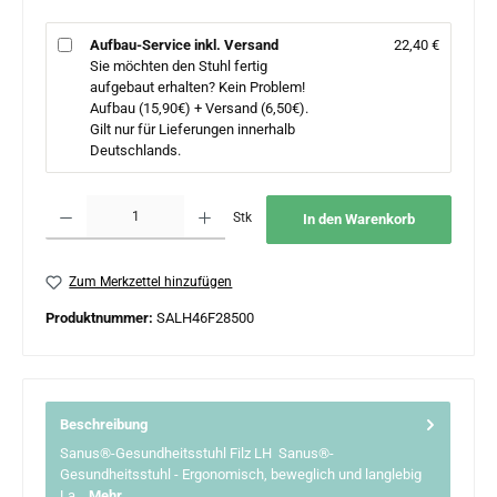
Aufbau-Service inkl. Versand
22,40 €
Sie möchten den Stuhl fertig
aufgebaut erhalten? Kein Problem!
Aufbau (15,90€) + Versand (6,50€).
Gilt nur für Lieferungen innerhalb
Deutschlands.
Produkt Anzahl: Gib den gewünschten Wert ein oder benutze die Schaltflächen um 
Stk
In den Warenkorb
Zum Merkzettel hinzufügen
Produktnummer:
SALH46F28500
Beschreibung
Sanus®-Gesundheitsstuhl Filz LH Sanus®-
Gesundheitsstuhl - Ergonomisch, beweglich und langlebig
La…
Mehr