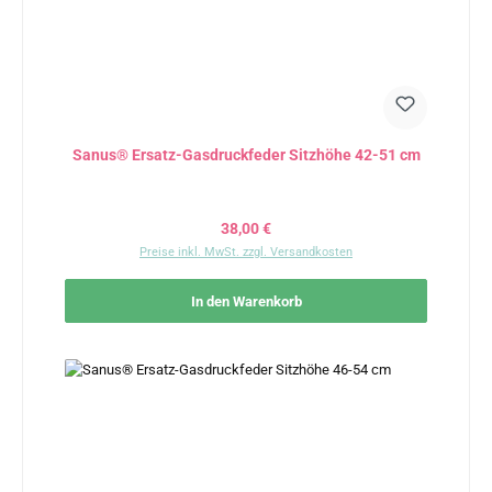
Sanus® Ersatz-Gasdruckfeder Sitzhöhe 42-51 cm
Regulärer Preis:
38,00 €
Preise inkl. MwSt. zzgl. Versandkosten
In den Warenkorb