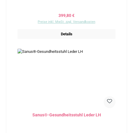
Regulärer Preis:
399,80 €
Preise inkl. MwSt. zzgl. Versandkosten
Details
Sanus®-Gesundheitsstuhl Leder LH