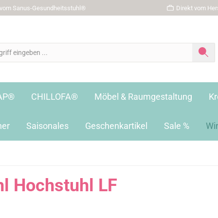
r vom Sanus-Gesundheitsstuhl®
Direkt vom Hers
AP®
CHILLOFA®
Möbel & Raumgestaltung
Kr
her
Saisonales
Geschenkartikel
Sale %
Wi
l Hochstuhl LF