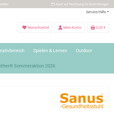
teller
Kauf auf Rechnung für Einrichtungen
Service/Hilfe
Wunschzettel
Mein Konto
0,00 €
eativbereich
Spielen & Lernen
Outdoor
nther® Sommeraktion 2026