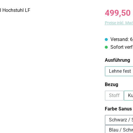
Regulärer Prei
499,50
Preise inkl. Mw
Versand: 6
Sofort verf
a
Ausführung
Lehne fest
auswä
Bezug
Stoff
Ku
(Diese Opti
Farbe Sanus
Schwarz / 
Blau / Sch