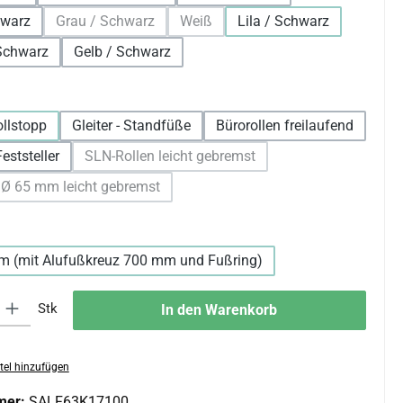
hwarz
Grau / Schwarz
Weiß
Lila / Schwarz
(Diese Option ist zurzeit nicht verfügbar.)
(Diese Option ist zurzeit nicht verfügb
 Schwarz
Gelb / Schwarz
len
ollstopp
Gleiter - Standfüße
Bürorollen freilaufend
eststeller
SLN-Rollen leicht gebremst
(Diese Option ist zurzeit nicht verfügbar.)
 Ø 65 mm leicht gebremst
(Diese Option ist zurzeit nicht verfügbar.)
wählen
m (mit Alufußkreuz 700 mm und Fußring)
 Gib den gewünschten Wert ein oder benutze die Schaltflächen um die An
Stk
In den Warenkorb
tel hinzufügen
mer:
SALF63K17100