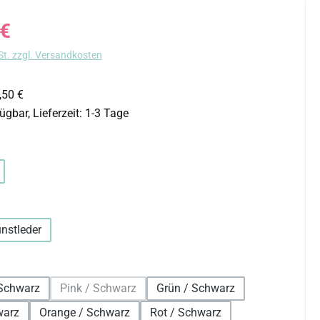
s:
 €
St. zzgl. Versandkosten
,50 €
ügbar, Lieferzeit: 1-3 Tage
uswählen
hlen
nstleder
on ist zurzeit nicht verfügbar.)
auswählen
Schwarz
Pink / Schwarz
Grün / Schwarz
(Diese Option ist zurzeit nicht verfügbar.)
warz
Orange / Schwarz
Rot / Schwarz