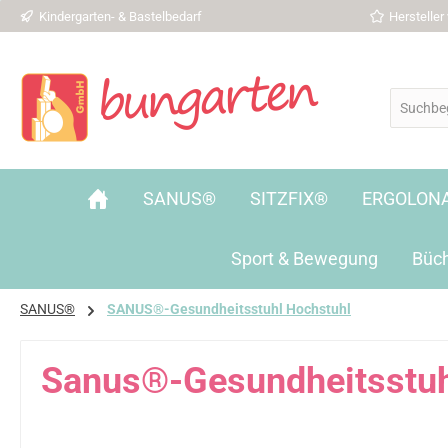
Kindergarten- & Bastelbedarf
Herstelle
 Hauptinhalt springen
Zur Suche springen
Zur Hauptnavigation springen
SANUS®
SITZFIX®
ERGOLON
Sport & Bewegung
Büc
SANUS®
SANUS®-Gesundheitsstuhl Hochstuhl
Sanus®-Gesundheitsstuh