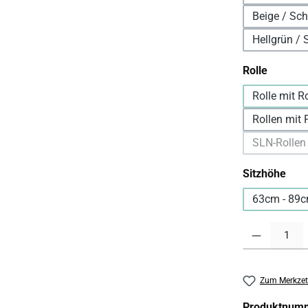
Beige / Sc
Hellgrün /
auswäh
Rolle
Rolle mit R
Rollen mit F
SLN-Rollen
aus
Sitzhöhe
63cm - 89c
Produkt Anzahl:
Zum Merkzet
Produktnum