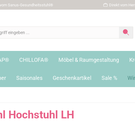
r vom Sanus-Gesundheitsstuhl®
Direkt vom Hers
AP®
CHILLOFA®
Möbel & Raumgestaltung
Kr
her
Saisonales
Geschenkartikel
Sale %
Wi
l Hochstuhl LH