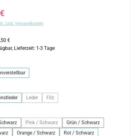
s:
 €
St. zzgl. Versandkosten
,50 €
ügbar, Lieferzeit: 1-3 Tage
uswählen
nverstellbar
hlen
nstleder
Leder
Filz
(Diese Option ist zurzeit nicht verfügbar.)
(Diese Option ist zurzeit nicht verfügbar.)
auswählen
Schwarz
Pink / Schwarz
Grün / Schwarz
(Diese Option ist zurzeit nicht verfügbar.)
warz
Orange / Schwarz
Rot / Schwarz