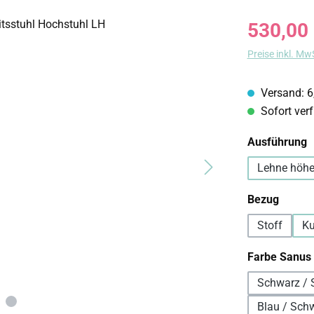
Regulärer Prei
530,00
Preise inkl. Mw
Versand: 6
Sofort verf
a
Ausführung
Lehne höhe
auswä
Bezug
Stoff
Ku
Farbe Sanus
Schwarz / 
Blau / Sch