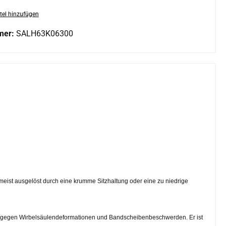
tel hinzufügen
mer:
SALH63K06300
eist ausgelöst durch eine krumme Sitzhaltung oder eine zu niedrige
axe gegen Wirbelsäulendeformationen und Bandscheibenbeschwerden. Er ist