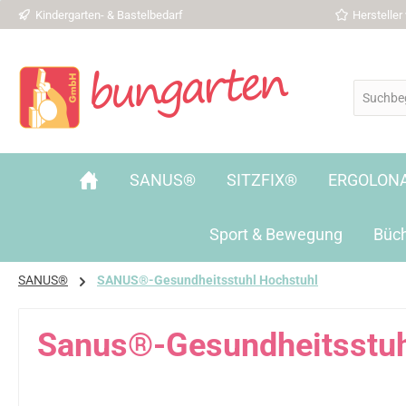
Kindergarten- & Bastelbedarf
Herstelle
 Hauptinhalt springen
Zur Suche springen
Zur Hauptnavigation springen
SANUS®
SITZFIX®
ERGOLON
Sport & Bewegung
Büc
SANUS®
SANUS®-Gesundheitsstuhl Hochstuhl
Sanus®-Gesundheitsstuh