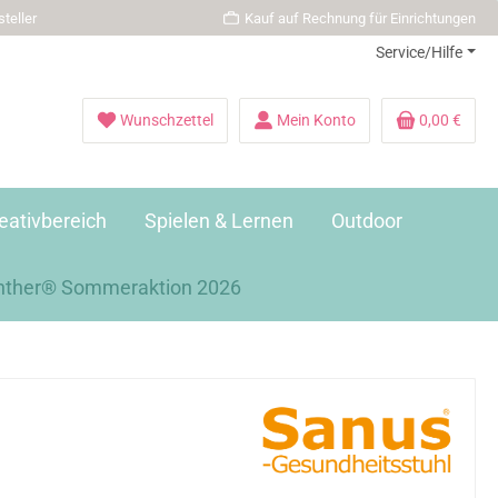
teller
Kauf auf Rechnung für Einrichtungen
Service/Hilfe
Wunschzettel
Mein Konto
0,00 €
eativbereich
Spielen & Lernen
Outdoor
nther® Sommeraktion 2026