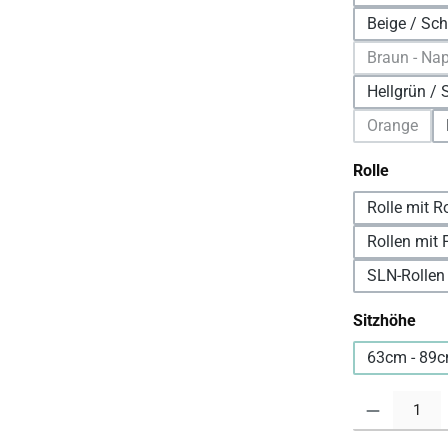
Beige / Sc
Braun - Na
(D
Hellgrün /
Orange
(Diese Op
auswäh
Rolle
Rolle mit R
Rollen mit F
SLN-Rollen
aus
Sitzhöhe
63cm - 89c
Produkt Anzahl: