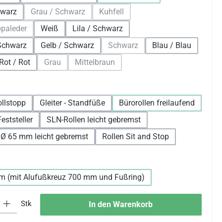
hwarz
Grau / Schwarz
Kuhfell
(Diese Option ist zurzeit nicht verfügbar.)
(Diese Option ist zurzeit nicht verfüg
ppaleder
Weiß
Lila / Schwarz
iese Option ist zurzeit nicht verfügbar.)
 Schwarz
Gelb / Schwarz
Schwarz
Blau / Blau
(Diese Option ist zurzeit nicht ve
Rot / Rot
Grau
Mittelbraun
tion ist zurzeit nicht verfügbar.)
(Diese Option ist zurzeit nicht verfügbar.)
(Diese Option ist zurzeit nicht verfügbar.)
len
ollstopp
Gleiter - Standfüße
Bürorollen freilaufend
eststeller
SLN-Rollen leicht gebremst
 Ø 65 mm leicht gebremst
Rollen Sit and Stop
wählen
m (mit Alufußkreuz 700 mm und Fußring)
 Gib den gewünschten Wert ein oder benutze die Schaltflächen um die An
Stk
In den Warenkorb