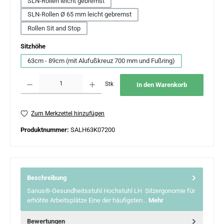
SLN-Rollen leicht gebremst
SLN-Rollen Ø 65 mm leicht gebremst
Rollen Sit and Stop
auswählen
Sitzhöhe
63cm - 89cm (mit Alufußkreuz 700 mm und Fußring)
Produkt Anzahl: Gib den gewünschten Wert ein oder benutze die Schaltflächen um 
Stk
In den Warenkorb
Zum Merkzettel hinzufügen
Produktnummer:
SALH63K07200
Beschreibung
Sanus®-Gesundheitsstuhl Hochstuhl LH Sitzergonomie für
erhöhte Arbeitsplätze Eine der häufigsten…
Mehr
Bewertungen