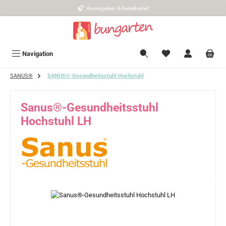
Kindergarten- & Bastelbedarf
Zum Hauptinhalt springen
Navigation
SANUS®
SANUS®-Gesundheitsstuhl Hochstuhl
Sanus®-Gesundheitsstuhl
Hochstuhl LH
Bildergalerie überspringen