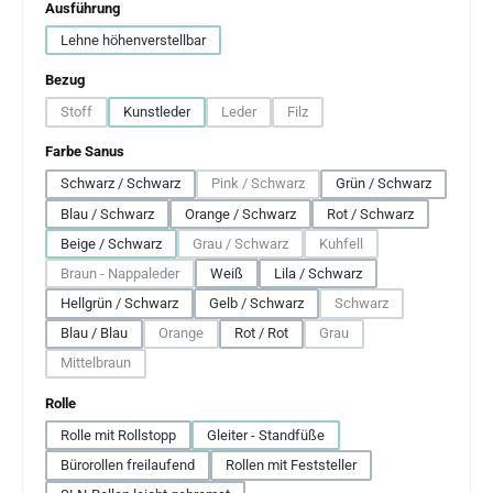
auswählen
Ausführung
Lehne höhenverstellbar
auswählen
Bezug
Stoff
Kunstleder
Leder
Filz
(Diese Option ist zurzeit nicht verfügbar.)
(Diese Option ist zurzeit nicht verfügbar.)
(Diese Option ist zurzeit nicht verfü
auswählen
Farbe Sanus
Schwarz / Schwarz
Pink / Schwarz
Grün / Schwarz
(Diese Option ist zurzeit nicht verfügbar.)
Blau / Schwarz
Orange / Schwarz
Rot / Schwarz
Beige / Schwarz
Grau / Schwarz
Kuhfell
(Diese Option ist zurzeit nicht verfügbar.)
(Diese Option ist zurzeit nic
Braun - Nappaleder
Weiß
Lila / Schwarz
(Diese Option ist zurzeit nicht verfügbar.)
Hellgrün / Schwarz
Gelb / Schwarz
Schwarz
(Diese Option ist zurzeit
Blau / Blau
Orange
Rot / Rot
Grau
(Diese Option ist zurzeit nicht verfügbar.)
(Diese Option ist zurzeit nich
Mittelbraun
(Diese Option ist zurzeit nicht verfügbar.)
auswählen
Rolle
Rolle mit Rollstopp
Gleiter - Standfüße
Bürorollen freilaufend
Rollen mit Feststeller