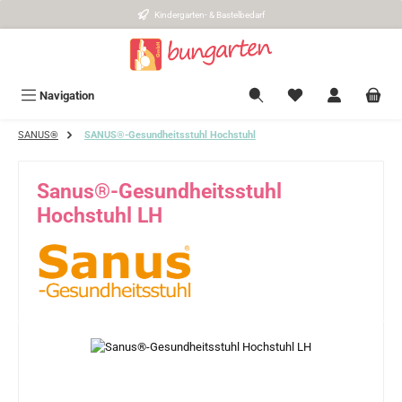
Kindergarten- & Bastelbedarf
Zum Hauptinhalt springen
Navigation
SANUS®
SANUS®-Gesundheitsstuhl Hochstuhl
Sanus®-Gesundheitsstuhl
Hochstuhl LH
Bildergalerie überspringen