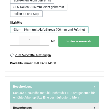
SLN-Rollen leicht gebremst
SLN-Rollen Ø 65 mm leicht gebremst
Rollen Sit and Stop
auswählen
Sitzhöhe
63cm - 89cm (mit Alufußkreuz 700 mm und Fußring)
Produkt Anzahl: Gib den gewünschten Wert ein oder benutze die Schaltflächen um 
Stk
In den Warenkorb
Zum Merkzettel hinzufügen
Produktnummer:
SALH63K14100
Beschreibung
Sanus®-Gesundheitsstuhl Hochstuhl LH Sitzergonomie für
erhöhte Arbeitsplätze Eine der häufigsten…
Mehr
Bewertungen