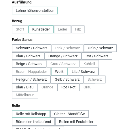
auswählen
Ausführung
Lehne höhenverstellbar
auswählen
Bezug
Stoff
Kunstleder
Leder
Filz
(Diese Option ist zurzeit nicht verfügbar.)
(Diese Option ist zurzeit nicht verfügbar.)
(Diese Option ist zurzeit nicht verfü
auswählen
Farbe Sanus
Schwarz / Schwarz
Pink / Schwarz
Grün / Schwarz
(Diese Option ist zurzeit nicht verfügbar.)
Blau / Schwarz
Orange / Schwarz
Rot / Schwarz
Beige / Schwarz
Grau / Schwarz
Kuhfell
(Diese Option ist zurzeit nicht verfügbar.)
(Diese Option ist zurzeit nic
Braun - Nappaleder
Weiß
Lila / Schwarz
(Diese Option ist zurzeit nicht verfügbar.)
Hellgrün / Schwarz
Gelb / Schwarz
Schwarz
(Diese Option ist zurzeit
Blau / Blau
Orange
Rot / Rot
Grau
(Diese Option ist zurzeit nicht verfügbar.)
(Diese Option ist zurzeit nich
Mittelbraun
(Diese Option ist zurzeit nicht verfügbar.)
auswählen
Rolle
Rolle mit Rollstopp
Gleiter - Standfüße
Bürorollen freilaufend
Rollen mit Feststeller