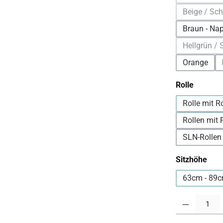
(Die
Beige / Sc
(Die
Braun - Na
Hellgrün /
(D
Orange
auswäh
Rolle
Rolle mit R
Rollen mit F
SLN-Rollen
aus
Sitzhöhe
63cm - 89c
Produkt Anzahl: