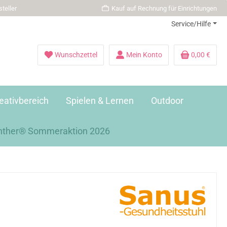
teller
Kauf auf Rechnung für Einrichtungen
Service/Hilfe
Wunschzettel
Mein Konto
0,00 €
eativbereich
Spielen & Lernen
Outdoor
nther® Sommeraktion 2026