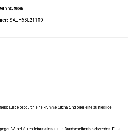
tel hinzufügen
mer:
SALH63L21100
eist ausgelöst durch eine krumme Sitzhaltung oder eine zu niedrige
axe gegen Wirbelsäulendeformationen und Bandscheibenbeschwerden. Er ist