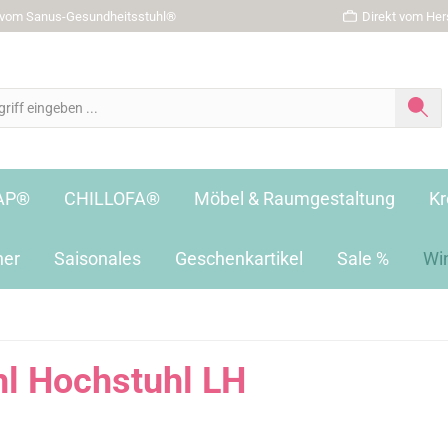
r vom Sanus-Gesundheitsstuhl®
Direkt vom Hers
AP®
CHILLOFA®
Möbel & Raumgestaltung
Kr
her
Saisonales
Geschenkartikel
Sale %
Wi
l Hochstuhl LH