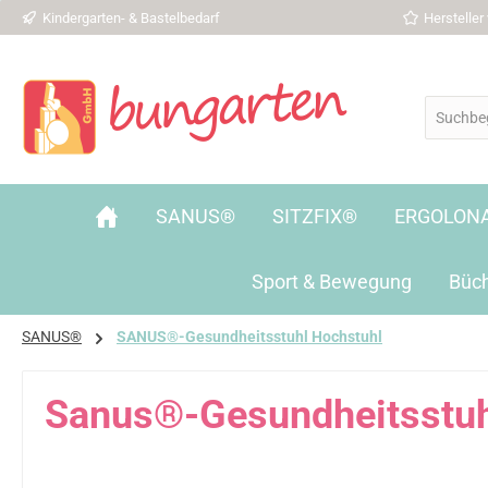
Kindergarten- & Bastelbedarf
Herstelle
 Hauptinhalt springen
Zur Suche springen
Zur Hauptnavigation springen
SANUS®
SITZFIX®
ERGOLON
Sport & Bewegung
Büc
SANUS®
SANUS®-Gesundheitsstuhl Hochstuhl
Sanus®-Gesundheitsstuh