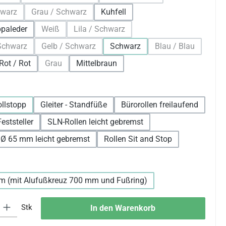
se Option ist zurzeit nicht verfügbar.)
(Diese Option ist zurzeit nicht verfügbar.)
(Diese Option ist zurzeit nicht 
hwarz
Grau / Schwarz
Kuhfell
se Option ist zurzeit nicht verfügbar.)
(Diese Option ist zurzeit nicht verfügbar.)
ppaleder
Weiß
Lila / Schwarz
(Diese Option ist zurzeit nicht verfügbar.)
(Diese Option ist zurzeit nicht verfügbar.)
 Schwarz
Gelb / Schwarz
Schwarz
Blau / Blau
iese Option ist zurzeit nicht verfügbar.)
(Diese Option ist zurzeit nicht verfügbar.)
(Diese Option ist
Rot / Rot
Grau
Mittelbraun
(Diese Option ist zurzeit nicht verfügbar.)
len
ollstopp
Gleiter - Standfüße
Bürorollen freilaufend
eststeller
SLN-Rollen leicht gebremst
 Ø 65 mm leicht gebremst
Rollen Sit and Stop
wählen
m (mit Alufußkreuz 700 mm und Fußring)
 Gib den gewünschten Wert ein oder benutze die Schaltflächen um die An
Stk
In den Warenkorb