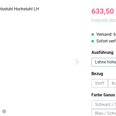
Regulärer Prei
633,50
Preise inkl. Mw
Versand: 6
Sofort verf
a
Ausführung
Lehne höhe
auswä
Bezug
Stoff
Ku
(Diese Opti
Farbe Sanus
Schwarz / 
(D
Blau / Sch