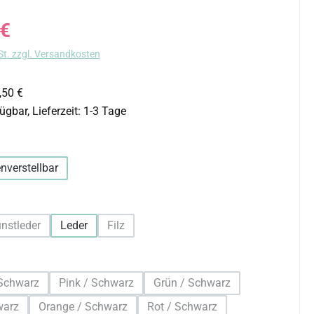
s:
 €
St. zzgl. Versandkosten
,50 €
ügbar, Lieferzeit: 1-3 Tage
uswählen
nverstellbar
hlen
nstleder
Leder
Filz
on ist zurzeit nicht verfügbar.)
(Diese Option ist zurzeit nicht verfügbar.)
(Diese Option ist zurzeit nicht verfügbar.)
auswählen
Schwarz
Pink / Schwarz
Grün / Schwarz
iese Option ist zurzeit nicht verfügbar.)
(Diese Option ist zurzeit nicht verfügbar.)
(Diese Option ist zurzeit nich
warz
Orange / Schwarz
Rot / Schwarz