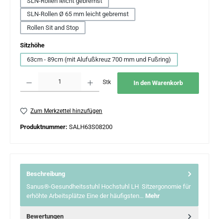
SLN-Rollen leicht gebremst
SLN-Rollen Ø 65 mm leicht gebremst
Rollen Sit and Stop
auswählen
Sitzhöhe
63cm - 89cm (mit Alufußkreuz 700 mm und Fußring)
Produkt Anzahl: Gib den gewünschten Wert ein oder benutze die Schaltflächen um 
Stk
In den Warenkorb
Zum Merkzettel hinzufügen
Produktnummer:
SALH63S08200
Beschreibung
Sanus®-Gesundheitsstuhl Hochstuhl LH Sitzergonomie für
erhöhte Arbeitsplätze Eine der häufigsten…
Mehr
Bewertungen