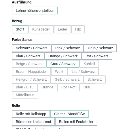
auswählen
Ausführung
Lehne höhenverstellbar
auswählen
Bezug
Stoff
Kunstleder
Leder
Filz
(Diese Option ist zurzeit nicht verfügbar.)
(Diese Option ist zurzeit nicht verfügbar.)
(Diese Option ist zurzeit nicht verfü
auswählen
Farbe Sanus
Schwarz / Schwarz
Pink / Schwarz
Grün / Schwarz
Blau / Schwarz
Orange / Schwarz
Rot / Schwarz
Beige / Schwarz
Grau / Schwarz
Kuhfell
(Diese Option ist zurzeit nicht verfügbar.)
(Diese Option ist zurzeit nic
Braun - Nappaleder
Weiß
Lila / Schwarz
(Diese Option ist zurzeit nicht verfügbar.)
(Diese Option ist zurzeit nicht verfügbar.)
(Diese Option ist zurzeit nicht v
Hellgrün / Schwarz
Gelb / Schwarz
Schwarz
(Diese Option ist zurzeit nicht verfügbar.)
(Diese Option ist zurzeit nicht verfügbar.)
(Diese Option ist zurzeit
Blau / Blau
Orange
Rot / Rot
Grau
(Diese Option ist zurzeit nicht verfügbar.)
(Diese Option ist zurzeit nicht verfügbar.)
(Diese Option ist zurzeit nicht verfügbar.)
(Diese Option ist zurzeit nich
Mittelbraun
(Diese Option ist zurzeit nicht verfügbar.)
auswählen
Rolle
Rolle mit Rollstopp
Gleiter - Standfüße
Bürorollen freilaufend
Rollen mit Feststeller