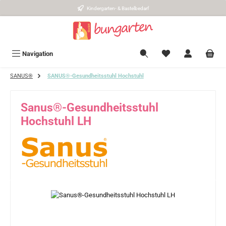
Kindergarten- & Bastelbedarf
Zum Hauptinhalt springen
Navigation
SANUS®
SANUS®-Gesundheitsstuhl Hochstuhl
Sanus®-Gesundheitsstuhl
Hochstuhl LH
Bildergalerie überspringen