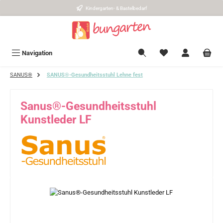
Kindergarten- & Bastelbedarf
Zum Hauptinhalt springen
Navigation
SANUS®
SANUS®-Gesundheitsstuhl Lehne fest
Sanus®-Gesundheitsstuhl
Kunstleder LF
Bildergalerie überspringen