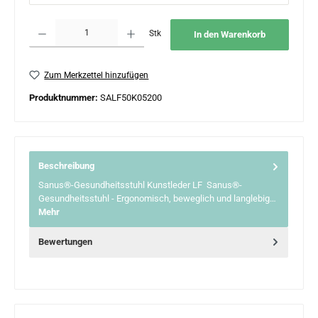
Produkt Anzahl: Gib den gewünschten Wert ein oder benutze die Schaltflächen um 
Stk
In den Warenkorb
Zum Merkzettel hinzufügen
Produktnummer:
SALF50K05200
Beschreibung
Sanus®-Gesundheitsstuhl Kunstleder LF Sanus®-
Gesundheitsstuhl - Ergonomisch, beweglich und langlebig…
Mehr
Bewertungen