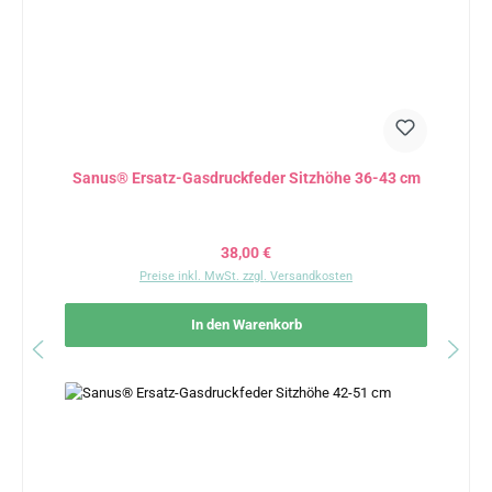
Sanus® Ersatz-Gasdruckfeder Sitzhöhe 36-43 cm
Regulärer Preis:
38,00 €
Preise inkl. MwSt. zzgl. Versandkosten
In den Warenkorb