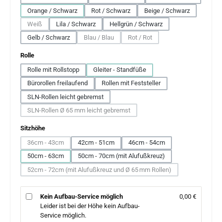
Orange / Schwarz
Rot / Schwarz
Beige / Schwarz
Weiß
Lila / Schwarz
Hellgrün / Schwarz
(Diese Option ist zurzeit nicht verfügbar.)
Gelb / Schwarz
Blau / Blau
Rot / Rot
(Diese Option ist zurzeit nicht verfügbar.)
(Diese Option ist zurzeit nicht ver
auswählen
Rolle
Rolle mit Rollstopp
Gleiter - Standfüße
Bürorollen freilaufend
Rollen mit Feststeller
SLN-Rollen leicht gebremst
SLN-Rollen Ø 65 mm leicht gebremst
(Diese Option ist zurzeit nicht verfügbar.)
auswählen
Sitzhöhe
36cm - 43cm
42cm - 51cm
46cm - 54cm
(Diese Option ist zurzeit nicht verfügbar.)
50cm - 63cm
50cm - 70cm (mit Alufußkreuz)
52cm - 72cm (mit Alufußkreuz und Ø 65 mm Rollen)
(Diese Option ist zurzeit nicht verfügbar.)
Kein Aufbau-Service möglich
0,00 €
Leider ist bei der Höhe kein Aufbau-
Service möglich.