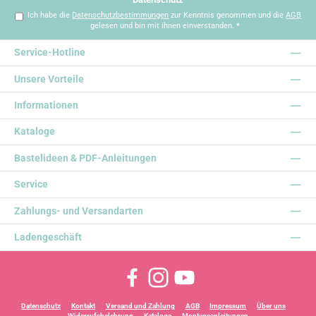
Ich habe die
Datenschutzbestimmungen
zur Kenntnis genommen und die
AGB
gelesen und bin mit ihnen einverstanden.
*
Service-Hotline
Unsere Vorteile
Informationen
Kataloge
Bastelideen & PDF-Anleitungen
Service
Zahlungs- und Versandarten
Ladengeschäft
Facebook
Instagram
YouTube
Datenschutz
Kontakt
Versand und Zahlung
AGB
Impressum
Über uns
Widerrufsbelehrung
Kataloge
Montageanleitungen