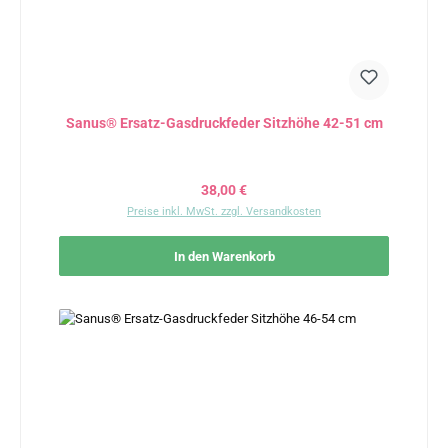
Sanus® Ersatz-Gasdruckfeder Sitzhöhe 42-51 cm
Regulärer Preis:
38,00 €
Preise inkl. MwSt. zzgl. Versandkosten
In den Warenkorb