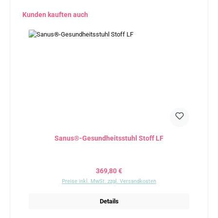
Produktgalerie überspringen
Kunden kauften auch
Sanus®-Gesundheitsstuhl Stoff LF
Regulärer Preis:
369,80 €
Preise inkl. MwSt. zzgl. Versandkosten
Details