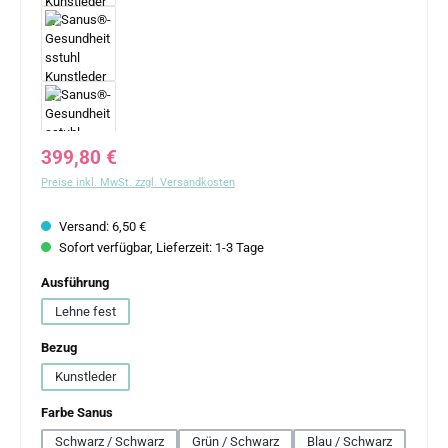
Regulärer Preis:
399,80 €
Preise inkl. MwSt. zzgl. Versandkosten
Versand: 6,50 €
Sofort verfügbar, Lieferzeit: 1-3 Tage
auswählen
Ausführung
Lehne fest
auswählen
Bezug
Kunstleder
auswählen
Farbe Sanus
Schwarz / Schwarz
Grün / Schwarz
Blau / Schwarz