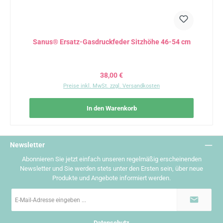
Sanus® Ersatz-Gasdruckfeder Sitzhöhe 46-54 cm
Regulärer Preis:
38,00 €
Preise inkl. MwSt. zzgl. Versandkosten
In den Warenkorb
Newsletter
Abonnieren Sie jetzt einfach unseren regelmäßig erscheinenden
Newsletter und Sie werden stets unter den Ersten sein, über neue
Produkte und Angebote informiert werden.
E-
Mail-
Adresse
*
Datenschutz