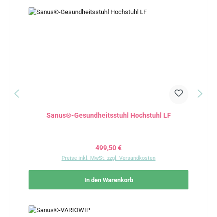
Sanus®-Gesundheitsstuhl Hochstuhl LF
Regulärer Preis:
499,50 €
Preise inkl. MwSt. zzgl. Versandkosten
In den Warenkorb