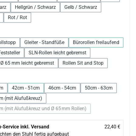
arz
Hellgrün / Schwarz
Gelb / Schwarz
Rot / Rot
len
ollstopp
Gleiter - Standfüße
Bürorollen freilaufend
eststeller
SLN-Rollen leicht gebremst
 Ø 65 mm leicht gebremst
Rollen Sit and Stop
wählen
cm
42cm - 51cm
46cm - 54cm
50cm - 63cm
m (mit Alufußkreuz)
m (mit Alufußkreuz und Ø 65 mm Rollen)
(Diese Option ist zurzeit nicht verfügbar.)
-Service inkl. Versand
22,40 €
chten den Stuhl fertig aufgebaut