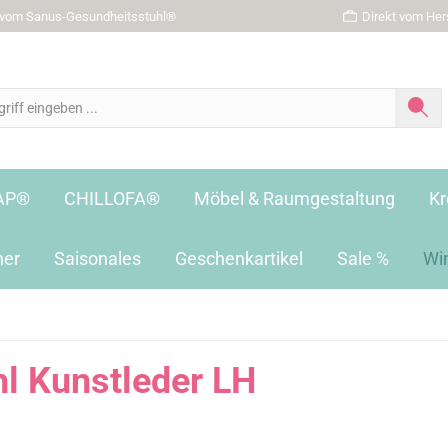
r vom Sanus-Gesundheitsstuhl®
Direkt vom Hers
AP®
CHILLOFA®
Möbel & Raumgestaltung
Kr
her
Saisonales
Geschenkartikel
Sale %
Wi
l Kunstleder LH