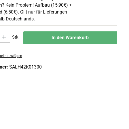
en? Kein Problem! Aufbau (15,90€) +
 (6,50€). Gilt nur für Lieferungen
alb Deutschlands.
 Gib den gewünschten Wert ein oder benutze die Schaltflächen um die An
Stk
In den Warenkorb
tel hinzufügen
mer:
SALH42K01300