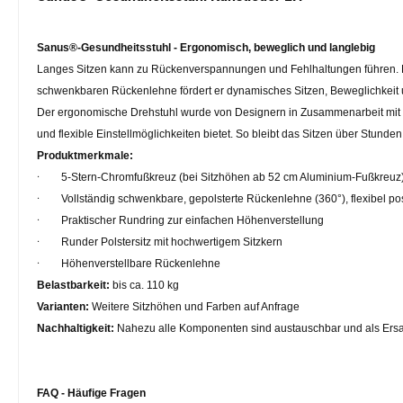
Sanus®-Gesundheitsstuhl - Ergonomisch, beweglich und langlebig
Langes Sitzen kann zu Rückenverspannungen und Fehlhaltungen führen. D
schwenkbaren Rückenlehne fördert er dynamisches Sitzen, Beweglichkeit un
Der ergonomische Drehstuhl wurde von Designern in Zusammenarbeit mit Medi
und flexible Einstellmöglichkeiten bietet. So bleibt das Sitzen über Stu
Produktmerkmale:
·
5-Stern-Chromfußkreuz (bei Sitzhöhen ab 52 cm Aluminium-Fußkreuz)
·
Vollständig schwenkbare, gepolsterte Rückenlehne (360°), flexibel pos
·
Praktischer Rundring zur einfachen Höhenverstellung
·
Runder Polstersitz mit hochwertigem Sitzkern
·
Höhenverstellbare Rückenlehne
Belastbarkeit:
bis ca. 110 kg
Varianten:
Weitere Sitzhöhen und Farben auf Anfrage
Nachhaltigkeit:
Nahezu alle Komponenten sind austauschbar und als Ersatz
FAQ - Häufige Fragen