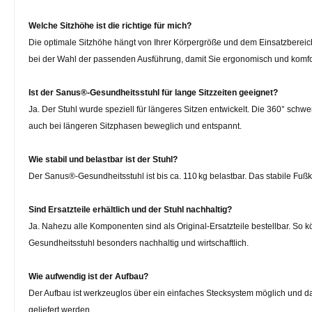
Welche Sitzhöhe ist die richtige für mich?
Die optimale Sitzhöhe hängt von Ihrer Körpergröße und dem Einsatzbereich
bei der Wahl der passenden Ausführung, damit Sie ergonomisch und komfor
Ist der Sanus®-Gesundheitsstuhl für lange Sitzzeiten geeignet?
Ja. Der Stuhl wurde speziell für längeres Sitzen entwickelt. Die 360° sc
auch bei längeren Sitzphasen beweglich und entspannt.
Wie stabil und belastbar ist der Stuhl?
Der Sanus®-Gesundheitsstuhl ist bis ca. 110 kg belastbar. Das stabile Fuß
Sind Ersatzteile erhältlich und der Stuhl nachhaltig?
Ja. Nahezu alle Komponenten sind als Original-Ersatzteile bestellbar. So
Gesundheitsstuhl besonders nachhaltig und wirtschaftlich.
Wie aufwendig ist der Aufbau?
Der Aufbau ist werkzeuglos über ein einfaches Stecksystem möglich und da
geliefert werden.