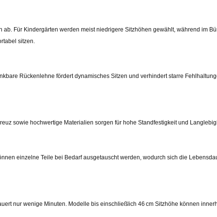
 ab. Für Kindergärten werden meist niedrigere Sitzhöhen gewählt, während im Bür
tabel sitzen.
hwenkbare Rückenlehne fördert dynamisches Sitzen und verhindert starre Fehlhaltun
kreuz sowie hochwertige Materialien sorgen für hohe Standfestigkeit und Langlebigk
 können einzelne Teile bei Bedarf ausgetauscht werden, wodurch sich die Lebensda
uert nur wenige Minuten. Modelle bis einschließlich 46 cm Sitzhöhe können innerh