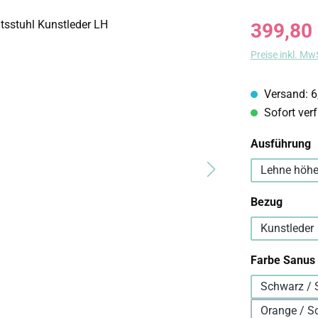
Regulärer Prei
399,80
Preise inkl. Mw
Versand: 6
Sofort verf
a
Ausführung
Lehne höhe
auswä
Bezug
Kunstleder
Farbe Sanus
Schwarz / 
Orange / S