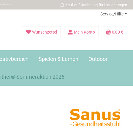
teller
Kauf auf Rechnung für Einrichtungen
Service/Hilfe
Wunschzettel
Mein Konto
0,00 €
eativbereich
Spielen & Lernen
Outdoor
nther® Sommeraktion 2026