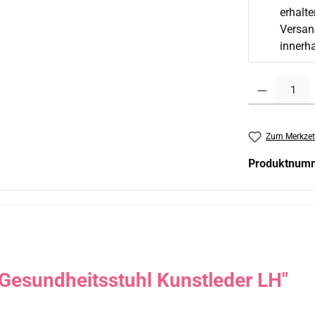
erhalt
Versand
innerh
Produkt Anzahl:
Zum Merkzet
Produktnum
Gesundheitsstuhl Kunstleder LH"