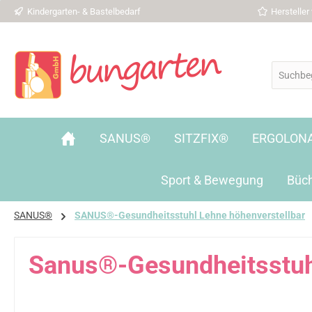
Kindergarten- & Bastelbedarf
Herstelle
 Hauptinhalt springen
Zur Suche springen
Zur Hauptnavigation springen
SANUS®
SITZFIX®
ERGOLON
Sport & Bewegung
Büc
SANUS®
SANUS®-Gesundheitsstuhl Lehne höhenverstellbar
Sanus®-Gesundheitsstuh