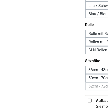
Lila / Schw
Blau / Blau
auswäh
Rolle
Rolle mit R
Rollen mit F
SLN-Rollen
aus
Sitzhöhe
36cm - 43
50cm - 70c
52cm - 72c
Aufbau
Sie mö