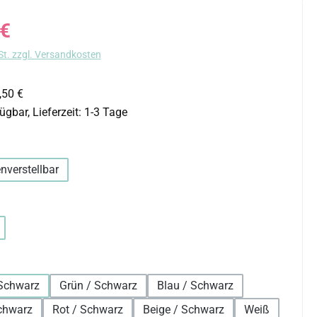
s:
 €
St. zzgl. Versandkosten
,50 €
ügbar, Lieferzeit: 1-3 Tage
uswählen
nverstellbar
hlen
auswählen
Schwarz
Grün / Schwarz
Blau / Schwarz
chwarz
Rot / Schwarz
Beige / Schwarz
Weiß