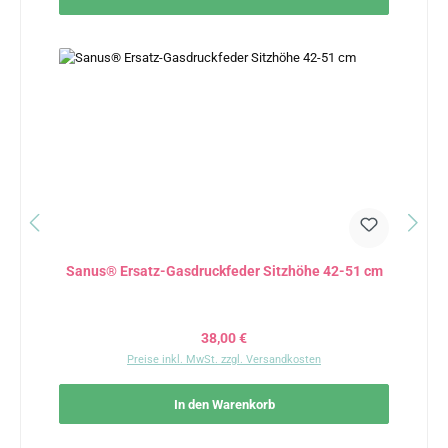
Sanus® Ersatz-Gasdruckfeder Sitzhöhe 42-51 cm
Regulärer Preis:
38,00 €
Preise inkl. MwSt. zzgl. Versandkosten
In den Warenkorb