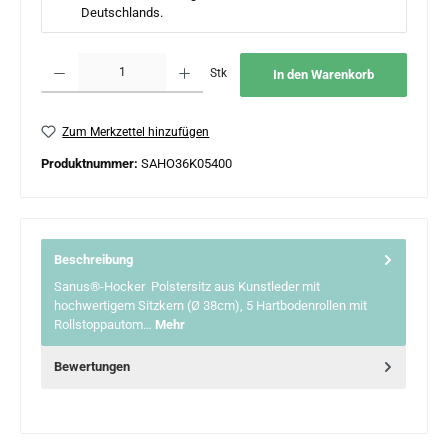
Deutschlands.
Produkt Anzahl: Gib den gewünschten Wert ein oder benutze die Schaltflächen um 
Stk
In den Warenkorb
Zum Merkzettel hinzufügen
Produktnummer:
SAHO36K05400
Beschreibung
Sanus®-Hocker Polstersitz aus Kunstleder mit
hochwertigem Sitzkern (Ø 38cm), 5 Hartbodenrollen mit
Rollstoppautom…
Mehr
Bewertungen