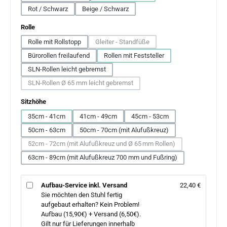
Rot / Schwarz
Beige / Schwarz
auswählen
Rolle
Rolle mit Rollstopp
Gleiter - Standfüße
(Diese Option ist zurzeit nicht verfügbar.)
Bürorollen freilaufend
Rollen mit Feststeller
SLN-Rollen leicht gebremst
SLN-Rollen Ø 65 mm leicht gebremst
(Diese Option ist zurzeit nicht verfügbar.)
auswählen
Sitzhöhe
35cm - 41cm
41cm - 49cm
45cm - 53cm
50cm - 63cm
50cm - 70cm (mit Alufußkreuz)
52cm - 72cm (mit Alufußkreuz und Ø 65 mm Rollen)
(Diese Option ist zurzeit nicht verfügbar.)
63cm - 89cm (mit Alufußkreuz 700 mm und Fußring)
Aufbau-Service inkl. Versand
22,40 €
Sie möchten den Stuhl fertig
aufgebaut erhalten? Kein Problem!
Aufbau (15,90€) + Versand (6,50€).
Gilt nur für Lieferungen innerhalb