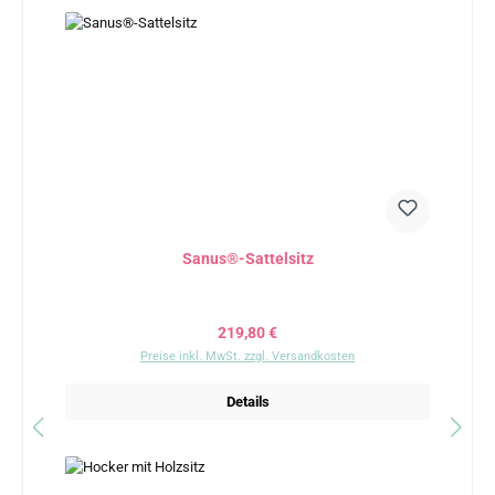
Sanus®-Sattelsitz
Regulärer Preis:
219,80 €
Preise inkl. MwSt. zzgl. Versandkosten
Details