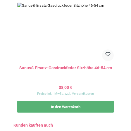
Sanus® Ersatz-Gasdruckfeder Sitzhöhe 46-54 cm
Regulärer Preis:
38,00 €
Preise inkl. MwSt. zzgl. Versandkosten
In den Warenkorb
Produktgalerie überspringen
Kunden kauften auch