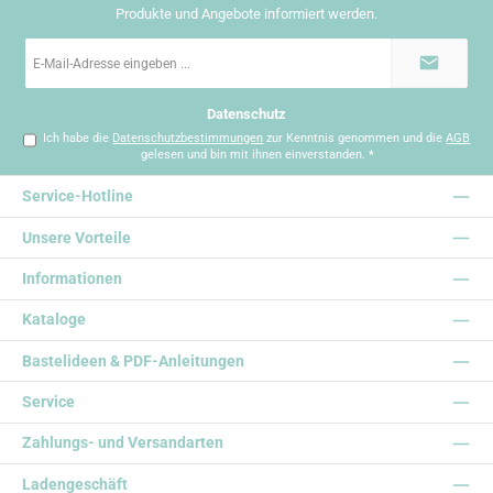
Produkte und Angebote informiert werden.
E-
Mail-
Adresse
*
Datenschutz
Ich habe die
Datenschutzbestimmungen
zur Kenntnis genommen und die
AGB
gelesen und bin mit ihnen einverstanden.
*
Service-Hotline
Unsere Vorteile
Informationen
Kataloge
Bastelideen & PDF-Anleitungen
Service
Zahlungs- und Versandarten
Ladengeschäft