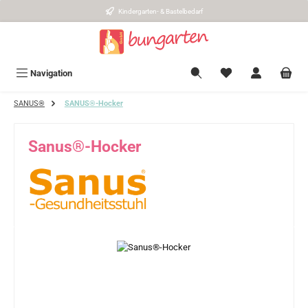
Kindergarten- & Bastelbedarf
Zum Hauptinhalt springen
Navigation
SANUS®
SANUS®-Hocker
Sanus®-Hocker
Bildergalerie überspringen