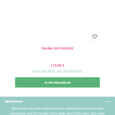
Hocker mit Holzsitz
Regulärer Preis:
119,80 €
Preise inkl. MwSt. zzgl. Versandkosten
In den Warenkorb
Newsletter
Abonnieren Sie jetzt einfach unseren regelmäßig erscheinenden
Newsletter und Sie werden stets unter den Ersten sein, über neue