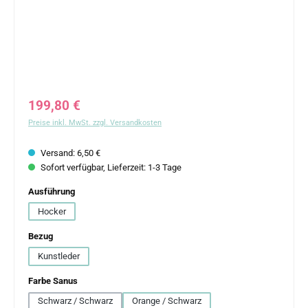
Regulärer Preis:
199,80 €
Preise inkl. MwSt. zzgl. Versandkosten
Versand: 6,50 €
Sofort verfügbar, Lieferzeit: 1-3 Tage
auswählen
Ausführung
Hocker
auswählen
Bezug
Kunstleder
auswählen
Farbe Sanus
Schwarz / Schwarz
Orange / Schwarz