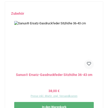
Produktgalerie überspringen
Zubehör
Sanus® Ersatz-Gasdruckfeder Sitzhöhe 36-43 cm
Regulärer Preis:
38,00 €
Preise inkl. MwSt. zzgl. Versandkosten
In den Warenkorb