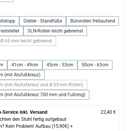
len
ollstopp
Gleiter - Standfüße
Bürorollen freilaufend
eststeller
SLN-Rollen leicht gebremst
 Ø 65 mm leicht gebremst
(Diese Option ist zurzeit nicht verfügbar.)
wählen
cm
41cm - 49cm
45cm - 53cm
50cm - 63cm
m (mit Alufußkreuz)
m (mit Alufußkreuz und Ø 65 mm Rollen)
(Diese Option ist zurzeit nicht verfügbar.)
m (mit Alufußkreuz 700 mm und Fußring)
-Service inkl. Versand
22,40 €
chten den Stuhl fertig aufgebaut
en? Kein Problem! Aufbau (15,90€) +