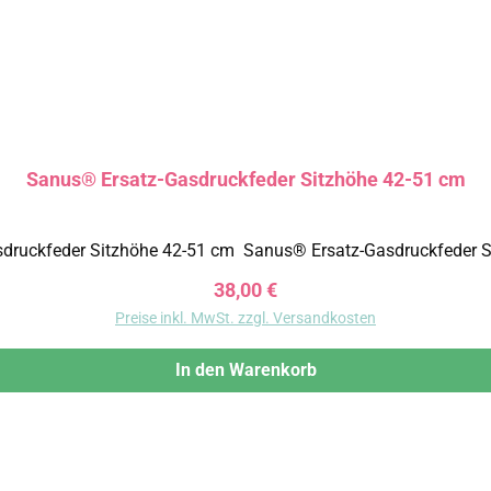
Sanus® Ersatz-Gasdruckfeder Sitzhöhe 42-51 cm
Regulärer Preis:
38,00 €
Preise inkl. MwSt. zzgl. Versandkosten
In den Warenkorb