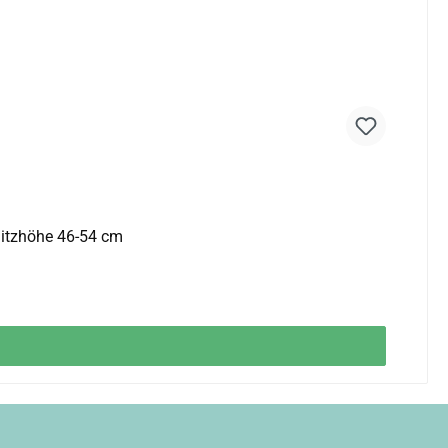
Sanus® Ersatz-Gasdruckfeder Sitzhöhe 46-54 cm Sanus® Ersatz-Gasdruckfeder Sitzhöhe 46-54 cm