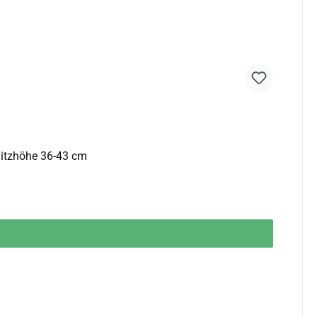
Sanus® Ersatz-Gasdruckfeder Sitzhöhe 36-43 cm Sanus® Ersatz-Gasdruckfeder Sitzhöhe 36-43 cm