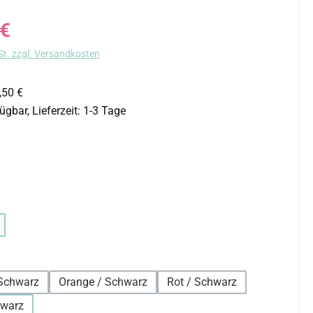
s:
 €
St. zzgl. Versandkosten
,50 €
ügbar, Lieferzeit: 1-3 Tage
uswählen
hlen
auswählen
Schwarz
Orange / Schwarz
Rot / Schwarz
hwarz