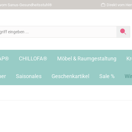
r vom Sanus-Gesundheitsstuhl®
Direkt vom Hers
AP®
CHILLOFA®
Möbel & Raumgestaltung
Kr
her
Saisonales
Geschenkartikel
Sale %
Wi