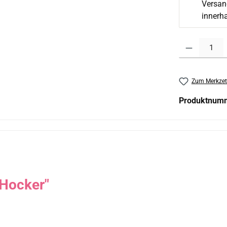
Versand
innerh
Produkt Anzahl:
Zum Merkzet
Produktnum
Hocker"