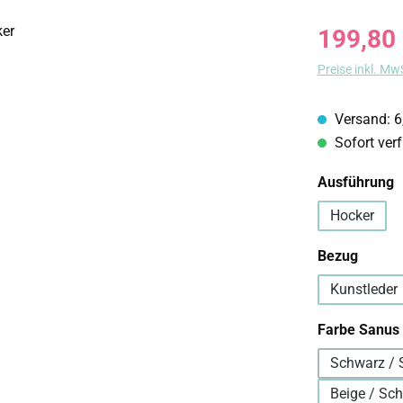
Regulärer Prei
199,80
Preise inkl. Mw
Versand: 6
Sofort verf
a
Ausführung
Hocker
auswä
Bezug
Kunstleder
Farbe Sanus
Schwarz / 
Beige / Sc