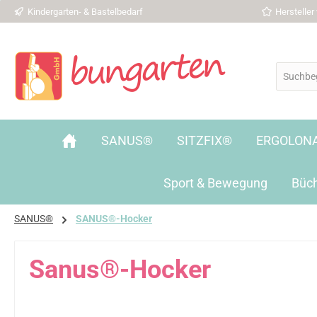
Kindergarten- & Bastelbedarf
Herstelle
 Hauptinhalt springen
Zur Suche springen
Zur Hauptnavigation springen
SANUS®
SITZFIX®
ERGOLON
Sport & Bewegung
Büc
SANUS®
SANUS®-Hocker
Sanus®-Hocker