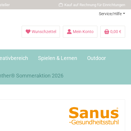
teller
Kauf auf Rechnung für Einrichtungen
Service/Hilfe
Wunschzettel
Mein Konto
0,00 €
eativbereich
Spielen & Lernen
Outdoor
nther® Sommeraktion 2026