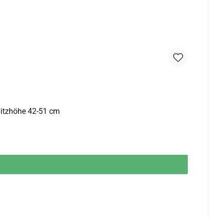
Sanus® Ersatz-Gasdruckfeder Sitzhöhe 42-51 cm Sanus® Ersatz-Gasdruckfeder Sitzhöhe 42-51 cm