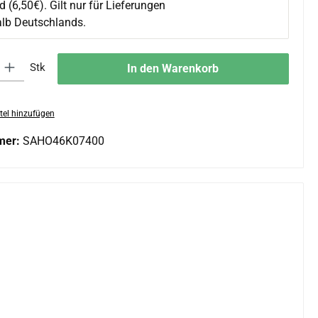
 (6,50€). Gilt nur für Lieferungen
alb Deutschlands.
 Gib den gewünschten Wert ein oder benutze die Schaltflächen um die An
Stk
In den Warenkorb
tel hinzufügen
mer:
SAHO46K07400