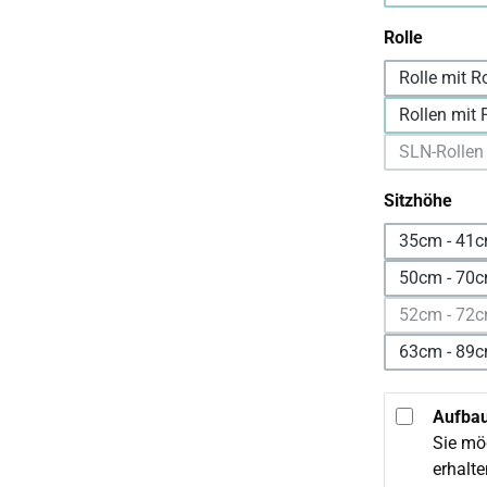
auswäh
Rolle
Rolle mit R
Rollen mit F
SLN-Rollen
aus
Sitzhöhe
35cm - 41
50cm - 70c
52cm - 72c
63cm - 89c
Aufbau
Sie mö
erhalt