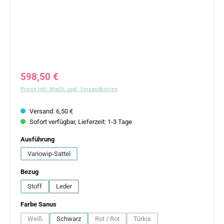
Regulärer Preis:
598,50 €
Preise inkl. MwSt. zzgl. Versandkosten
Versand: 6,50 €
Sofort verfügbar, Lieferzeit: 1-3 Tage
auswählen
Ausführung
Variowip-Sattel
auswählen
Bezug
Stoff
Leder
auswählen
Farbe Sanus
Weiß
Schwarz
Rot / Rot
Türkis
(Diese Option ist zurzeit nicht verfügbar.)
(Diese Option ist zurzeit nicht verfügbar.)
(Diese Option ist zurzeit nicht ve