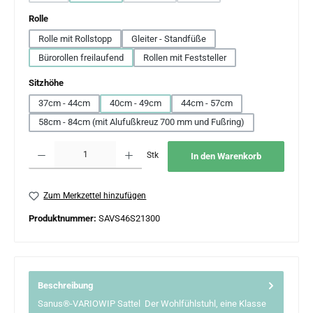
auswählen
Rolle
Rolle mit Rollstopp
Gleiter - Standfüße
Bürorollen freilaufend
Rollen mit Feststeller
auswählen
Sitzhöhe
37cm - 44cm
40cm - 49cm
44cm - 57cm
58cm - 84cm (mit Alufußkreuz 700 mm und Fußring)
Produkt Anzahl: Gib den gewünschten Wert ein oder benutze die Schaltflächen um 
Stk
In den Warenkorb
Zum Merkzettel hinzufügen
Produktnummer:
SAVS46S21300
Beschreibung
Sanus®-VARIOWIP Sattel Der Wohlfühlstuhl, eine Klasse