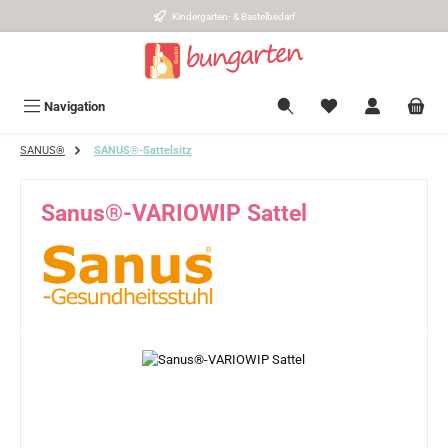
Kindergarten- & Bastelbedarf
Zum Hauptinhalt springen
Navigation
SANUS®
SANUS®-Sattelsitz
Sanus®-VARIOWIP Sattel
Bildergalerie überspringen