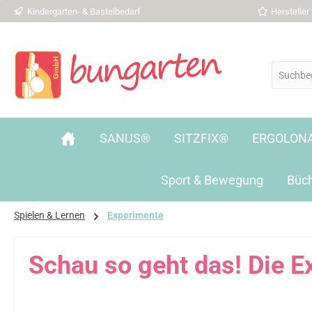
Kindergarten- & Bastelbedarf
Herstelle
 Hauptinhalt springen
Zur Suche springen
Zur Hauptnavigation springen
SANUS®
SITZFIX®
ERGOLON
Sport & Bewegung
Büc
Spielen & Lernen
Experimente
Schau so geht das! Die 