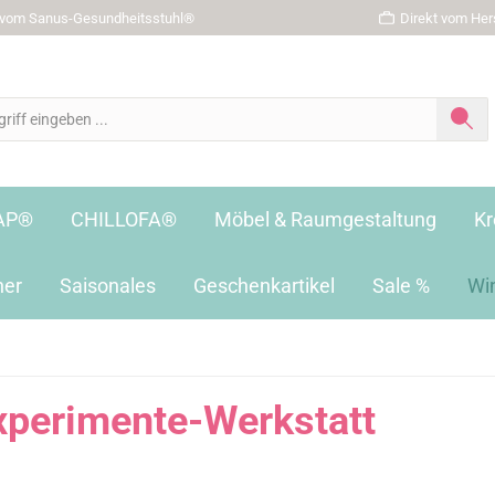
r vom Sanus-Gesundheitsstuhl®
Direkt vom Hers
AP®
CHILLOFA®
Möbel & Raumgestaltung
Kr
her
Saisonales
Geschenkartikel
Sale %
Wi
Experimente-Werkstatt