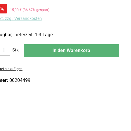
:
%
Regulärer Preis:
15,00 €
(86.67% gespart)
St. zzgl. Versandkosten
ügbar, Lieferzeit: 1-3 Tage
 Gib den gewünschten Wert ein oder benutze die Schaltflächen um die An
Stk
In den Warenkorb
tel hinzufügen
mer:
00204499