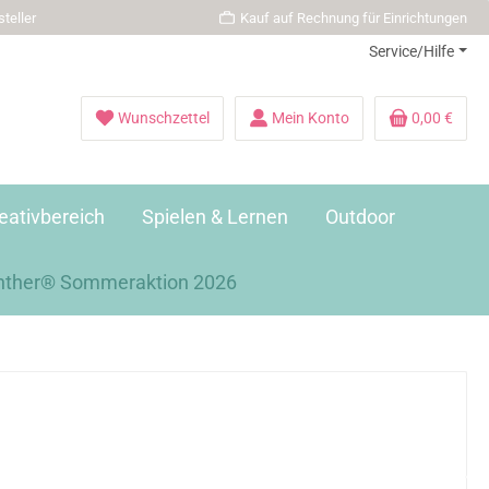
teller
Kauf auf Rechnung für Einrichtungen
Service/Hilfe
Wunschzettel
Mein Konto
0,00 €
eativbereich
Spielen & Lernen
Outdoor
nther® Sommeraktion 2026