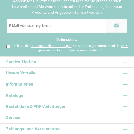
Abonnieren Sie jetzt einfach unseren regelmäßig erscheinenden
Newsletter und Sie werden stets unter den Ersten sein, über neue
Produkte und Angebote informiert werden.
E-
Mail-
Adresse
*
Datenschutz
Ich habe die
Datenschutzbestimmungen
zur Kenntnis genommen und die
AGB
gelesen und bin mit ihnen einverstanden.
*
Service-Hotline
Unsere Vorteile
Informationen
Kataloge
Bastelideen & PDF-Anleitungen
Service
Zahlungs- und Versandarten