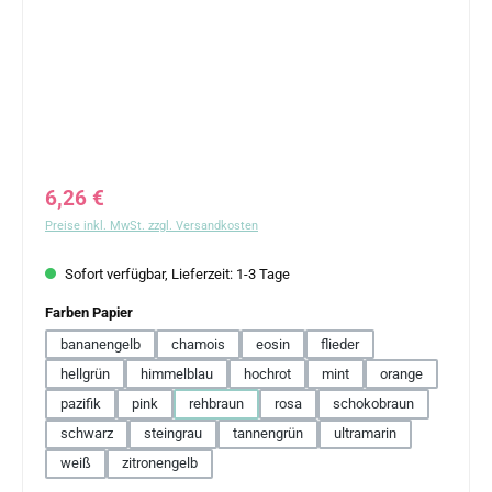
Regulärer Preis:
6,26 €
Preise inkl. MwSt. zzgl. Versandkosten
Sofort verfügbar, Lieferzeit: 1-3 Tage
auswählen
Farben Papier
bananengelb
chamois
eosin
flieder
hellgrün
himmelblau
hochrot
mint
orange
pazifik
pink
rehbraun
rosa
schokobraun
schwarz
steingrau
tannengrün
ultramarin
weiß
zitronengelb