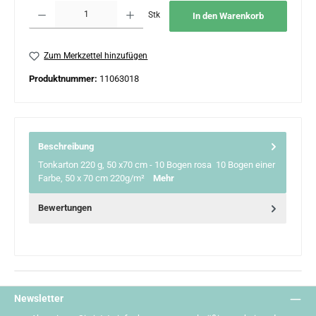
Produkt Anzahl: Gib den gewünschten Wert ein oder benutze die Schaltflächen um 
Stk
In den Warenkorb
Zum Merkzettel hinzufügen
Produktnummer:
11063018
Beschreibung
Tonkarton 220 g, 50 x70 cm - 10 Bogen rosa 10 Bogen einer
Farbe, 50 x 70 cm 220g/m²
Mehr
Bewertungen
Newsletter