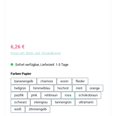
Regulärer Preis:
6,26 €
Preise inkl. MwSt. zzgl. Versandkosten
Sofort verfügbar, Lieferzeit: 1-3 Tage
auswählen
Farben Papier
bananengelb
chamois
eosin
flieder
hellgrün
himmelblau
hochrot
mint
orange
pazifik
pink
rehbraun
rosa
schokobraun
schwarz
steingrau
tannengrün
ultramarin
weiß
zitronengelb