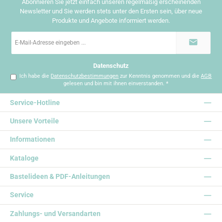
Abonnieren Sie jetzt einfach unseren regelmäßig erscheinenden
Newsletter und Sie werden stets unter den Ersten sein, über neue
Produkte und Angebote informiert werden.
E-
Mail-
Adresse
*
Datenschutz
Ich habe die
Datenschutzbestimmungen
zur Kenntnis genommen und die
AGB
gelesen und bin mit ihnen einverstanden.
*
Service-Hotline
Unsere Vorteile
Informationen
Kataloge
Bastelideen & PDF-Anleitungen
Service
Zahlungs- und Versandarten